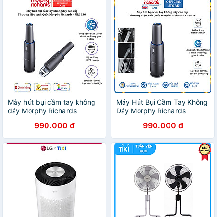
Máy hút bụi cầm tay không
Máy Hút Bụi Cầm Tay Không
dây Morphy Richards
Dây Morphy Richards
MR3936 Công suất: 70W
MR3936 70W, Lực Hút Lớn
990.000 đ
990.000 đ
Dung lượng Pin Li-ion:
5500Pa - HÀNG NHẬP
2000mAh - HÀNG NHẬP
KHẨU
KHẨU