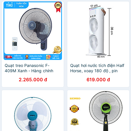
Quạt treo Panasonic F-
Quạt hơi nước tích điện Half
409M Xanh - Hàng chính
Horse, xoay 180 độ , pin
hãng
4000 mah. Trợ thủ đắc lực
2.265.000 đ
619.000 đ
cho mùa hè nóng nực