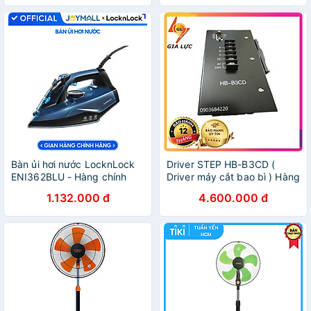
Bàn ủi hơi nước LocknLock
Driver STEP HB-B3CD (
ENI362BLU - Hàng chính
Driver máy cắt bao bì ) Hàng
hãng, tăng cường hơi nước,
nhập khẩu.
1.132.000 đ
4.600.000 đ
tự làm sạch, chống nhỏ giọt
- JoyMall