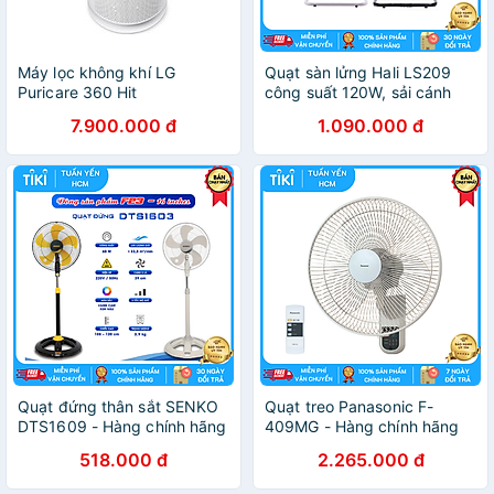
Máy lọc không khí LG
Quạt sàn lửng Hali LS209
Puricare 360 Hit
công suất 120W, sải cánh
AS60GHWG0 - Hàng chính
50cm, chân đế kim loại chắc
7.900.000 đ
1.090.000 đ
hãng - Màu trắng
chắn - Hàng chính hãng
Quạt đứng thân sắt SENKO
Quạt treo Panasonic F-
DTS1609 - Hàng chính hãng
409MG - Hàng chính hãng
518.000 đ
2.265.000 đ