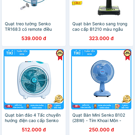
Quạt treo tường Senko
Quạt bàn Senko sang trọng
TR1683 có remote điều
cao cấp B1210 màu ngẫu
khiển từ xa - Hàng chính
nhiên - Hàng Chính Hãng
539.000 đ
323.000 đ
hãng - Được chọn màu
Quạt bàn đảo 4 Tấc chuyển
Quạt Bàn Mini Senko B102
hướng điện cao cấp Senko
(28W) - Tím Khoai Môn -
BD1410 ( Hàng Chính Hãng
Hàng Chính Hãng
512.000 đ
250.000 đ
)- Giao màu ngẫu nhiên