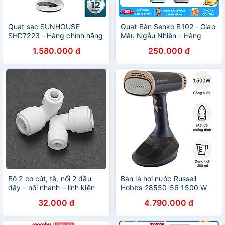
Quạt sạc SUNHOUSE
Quạt Bàn Senko B102 - Giao
SHD7223 - Hàng chính hãng
Màu Ngẫu Nhiên - Hàng
Chính Hãng
1.580.000 đ
250.000 đ
Bộ 2 co cút, tê, nối 2 đầu
Bàn là hơi nước Russell
dây - nối nhanh – linh kiện
Hobbs 28550-56 1500 W
máy lọc nước, phun sương,
Steam Genie™ VacuSteam™
32.000 đ
4.790.000 đ
lắp dàn tưới cây, bể thủy
Hàng Chính Hãng
sinh, cá cảnh, bán cạn
(Hàng chính hãng)