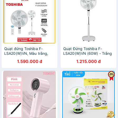
Quạt đứng Toshiba F-
Quạt Đứng Toshiba F-
LSA20(W)VN, Màu trắng,
LSA20(W)VN (60W) - Trắng
60W - Điều khiển từ xa - 5
- Hàng chính hãng
1.590.000 đ
1.215.000 đ
cánh - Hẹn giờ tắt/mở -
Hàng chính hãng, bảo hành
12 tháng