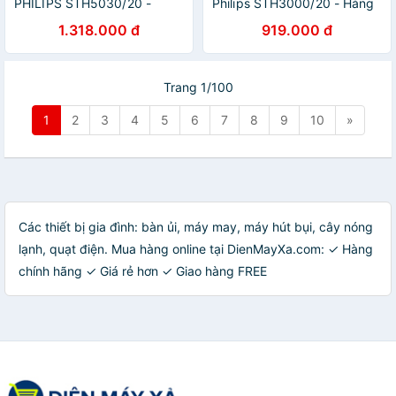
PHILIPS STH5030/20 -
Philips STH3000/20 - Hàng
Hàng chính hãng
chính hãng
1.318.000 đ
919.000 đ
Trang 1/100
1
2
3
4
5
6
7
8
9
10
»
Các thiết bị gia đình: bàn ủi, máy may, máy hút bụi, cây nóng
lạnh, quạt điện. Mua hàng online tại DienMayXa.com: ✓ Hàng
chính hãng ✓ Giá rẻ hơn ✓ Giao hàng FREE