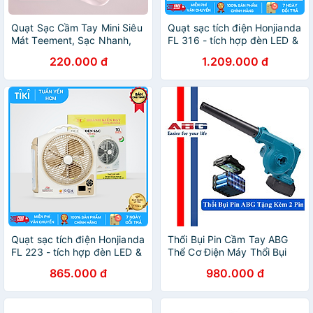
Quạt Sạc Cầm Tay Mini Siêu
Quạt sạc tích điện Honjianda
Mát Teement, Sạc Nhanh,
FL 316 - tích hợp đèn LED &
Màn Hình Led Sang Trọng,
cổng USB - Hàng chính
220.000 đ
1.209.000 đ
100 Chế Độ Gió - Hàng
hãng
Chính Hãng
Quạt sạc tích điện Honjianda
Thổi Bụi Pin Cầm Tay ABG
FL 223 - tích hợp đèn LED &
Thể Cơ Điện Máy Thổi Bụi
cổng USB
Không Dây Thuận Tiện Hơn
865.000 đ
980.000 đ
Khi Sử Dụng Với Thiết Kế
Kiểu Dáng Hiện Đại Ứng
Dụng Nhiều Trong Các