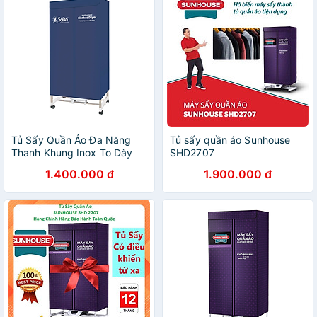
Tủ Sấy Quần Áo Đa Năng
Tủ sấy quần áo Sunhouse
Thanh Khung Inox To Dày
SHD2707
Saiko CD-1800 (1800W) -
1.400.000 đ
1.900.000 đ
Màu Ngẫu Nhiên - Hàng
Chính Hãng