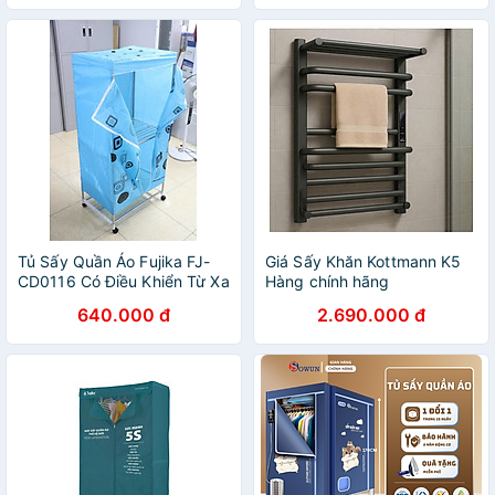
công nghệ sấy PTC Hàng
chính hãng
Tủ Sấy Quần Áo Fujika FJ-
Giá Sấy Khăn Kottmann K5
CD0116 Có Điều Khiển Từ Xa
Hàng chính hãng
Diệt Khuẩn Chống Mốc Tiết
640.000 đ
2.690.000 đ
Kiệm Điện Năng Công Suất