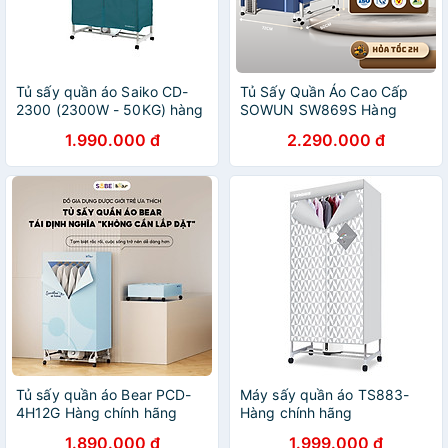
Tủ sấy quần áo Saiko CD-
Tủ Sấy Quần Áo Cao Cấp
2300 (2300W - 50KG) hàng
SOWUN SW869S Hàng
chính hãng
Chính Hãng, Cảm Ứng 1
1.990.000 đ
2.290.000 đ
Chạm, Công Nghệ Ion Âm
Khử Khuẩn Và Sấy Tối Đa
30kg Quần Áo
Tủ sấy quần áo Bear PCD-
Máy sấy quần áo TS883-
4H12G Hàng chính hãng
Hàng chính hãng
1.890.000 đ
1.999.000 đ