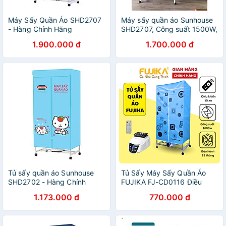
Máy Sấy Quần Áo SHD2707
Máy sấy quần áo Sunhouse
- Hàng Chính Hãng
SHD2707, Công suất 1500W,
Điều khiển cảm ứng, Có điều
1.900.000 đ
1.700.000 đ
khiển từ xa, Có chế độ O3
khử mùi, diệt khuẩn, Hàng
chính hãng - Bảo hành 12
tháng
Tủ sấy quần áo Sunhouse
Tủ Sấy Máy Sấy Quần Áo
SHD2702 - Hàng Chính
FUJIKA FJ-CD0116 Điều
Hãng
Khiển Từ Xa Công Suất
1.173.000 đ
770.000 đ
1600W - Hàng Chính Hãng