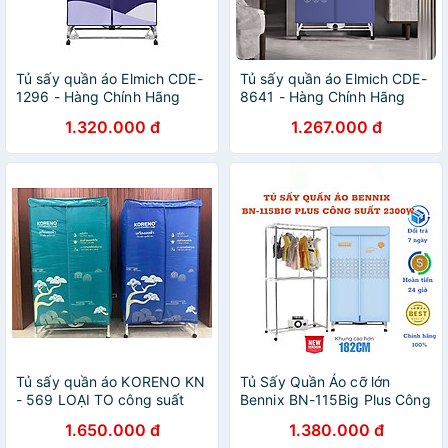
Tủ sấy quần áo Elmich CDE-
Tủ sấy quần áo Elmich CDE-
1296 - Hàng Chính Hãng
8641 - Hàng Chính Hãng
1.320.000 đ
1.267.000 đ
Tủ sấy quần áo KORENO KN
Tủ Sấy Quần Áo cỡ lớn
- 569 LOẠI TO công suất
Bennix BN-115Big Plus Công
2400W Máy sấy quần áo
Suất 2300W Bảo Hành 18
1.650.000 đ
1.380.000 đ
hẹn giờ thông minh, sử dụng
Tháng Hàng Chính Hãng