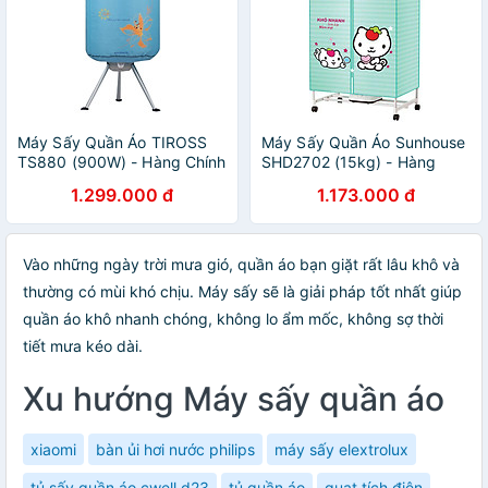
Máy Sấy Quần Áo TIROSS
Máy Sấy Quần Áo Sunhouse
TS880 (900W) - Hàng Chính
SHD2702 (15kg) - Hàng
Hãng
chính hãng
1.299.000 đ
1.173.000 đ
Vào những ngày trời mưa gió, quần áo bạn giặt rất lâu khô và
thường có mùi khó chịu. Máy sấy sẽ là giải pháp tốt nhất giúp
quần áo khô nhanh chóng, không lo ẩm mốc, không sợ thời
tiết mưa kéo dài.
Xu hướng Máy sấy quần áo
xiaomi
bàn ủi hơi nước philips
máy sấy elextrolux
tủ sấy quần áo cwell d23
tủ quần áo
quạt tích điện