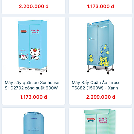
công nghệ Thái Lan, máy
2.200.000 đ
1.173.000 đ
sấy quần áo công suất lớn,
25kg sấy quần áo/ lần -
Hàng chính hãng
Máy sấy quần áo Sunhouse
Máy Sấy Quần Áo Tiross
SHD2702 công suất 900W
TS882 (1500W) - Xanh
sấy 10kg quần áo - Hàng
Dương - Hàng chính hãng
1.173.000 đ
2.299.000 đ
chính hãng