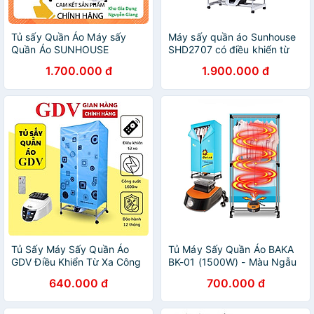
Tủ sấy Quần Áo Máy sấy
Máy sấy quần áo Sunhouse
Quần Áo SUNHOUSE
SHD2707 có điều khiển từ
SHD2707, Có điều khiển từ
xa, đèn UV diệt khuẩn, sấy
1.700.000 đ
1.900.000 đ
xa , Khử mùi , BH 12 tháng
15kg quần áo - Hàng chính
Hàng Chính Hãng
hãng
Tủ Sấy Máy Sấy Quần Áo
Tủ Máy Sấy Quần Áo BAKA
GDV Điều Khiển Từ Xa Công
BK-01 (1500W) - Màu Ngẫu
Suất 1600W - Màu Ngẫu
Nhiên - Hàng Chính Hãng
640.000 đ
700.000 đ
Nhiên - Hàng Chính Hãng