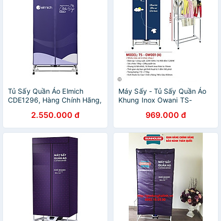
Tủ Sấy Quần Áo Elmich
Máy Sấy - Tủ Sấy Quần Áo
CDE1296, Hàng Chính Hãng,
Khung Inox Owani TS-
Chịu Tải 25kg, Thiết Kế 2
OW001 - Màu Ngẫu Nhiên -
2.550.000 đ
969.000 đ
Tầng - JoyMall
Hàng Chính Hãng