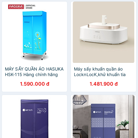
MÁY SẤY QUẦN ÁO HASUKA
Máy sấy khuẩn quần áo
HSK-115 Hàng chính hãng
LocknLocK,khử khuẩn tia
UV,công nghệ sưởi PTC -
1.590.000 đ
1.481.900 đ
END112IVY - Hàng chính
hãng