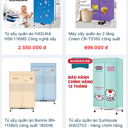
Tủ sấy quần áo HASUKA
Máy sấy quần áo 2 tầng
HSK-116MS Công nghệ sấy
Creen CR-TS160 công suất
cộng hưởng nhiệt PTC tăng
1500W, khối lượng sấy
2.550.000 đ
699.000 đ
khả năng bảo vệ quần áo
20kg, sấy khô tĩnh học -
(BH 12 tháng) - HÀNG
Hàng chính hãng
CHÍNH HÃNG
Tủ sấy quần áo Bennix BN-
Tủ sấy quần áo Sunhouse
115BIG công suất 1800W,
SHD2702 - Hàng chính hãng