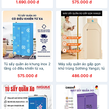
1.690.000 đ
575.000 đ
Khử Trùng Khử Khuẩn, 2 Chế
Độ, Tiết Kiệm Không Gian
Hàng Chính Hãng
Tủ sấy quần áo khung inox 2
Máy sấy quần áo gấp gọn
tầng có điều khiển từ xa,
khử trùng Sothing Yangzi, tủ
sấy quần áo nhanh khô có
sấy quần áo công nghệ sấy
575.000 đ
486.000 đ
Bảo hành 12 tháng - Hàng
3D, 2 chế độ sấy- Hàng
chính hãng
chính hãng