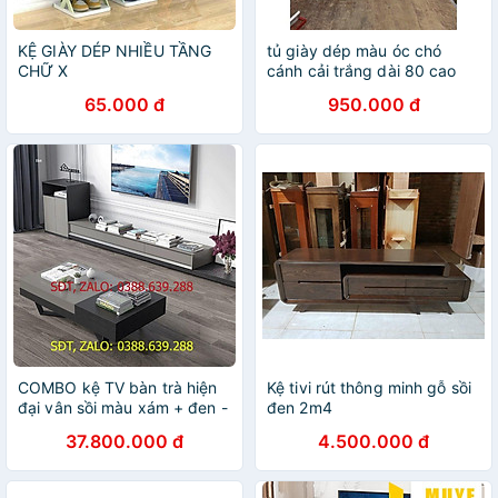
KỆ GIÀY DÉP NHIỀU TẦNG
tủ giày dép màu óc chó
CHỮ X
cánh cải trắng dài 80 cao
1m04 sâu 30 -chân gỗ sồi -
65.000 đ
950.000 đ
giá tại xưởng
COMBO kệ TV bàn trà hiện
Kệ tivi rút thông minh gỗ sồi
đại vân sồi màu xám + đen -
đen 2m4
Bộ nội thất phòng khách giá
37.800.000 đ
4.500.000 đ
sốc LUX-KTV09