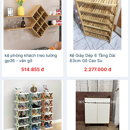
kệ phòng khách treo tường
Kệ Giày Dép 6 Tầng Dài
gp26 - vân gỗ
63cm Gỗ Cao Su
514.855 đ
2.277.000 đ