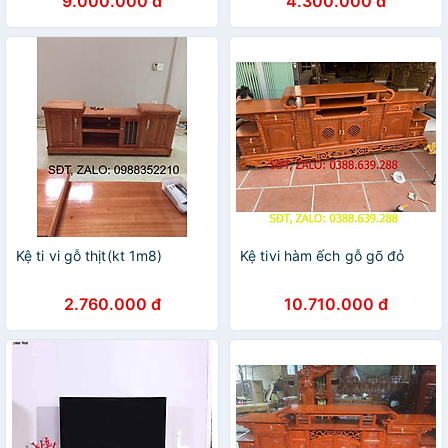
9.000.000 đ
4.300.000 đ
Kệ ti vi gỗ thịt(kt 1m8)
Kệ tivi hàm ếch gỗ gõ đỏ
2.760.000 đ
10.710.000 đ