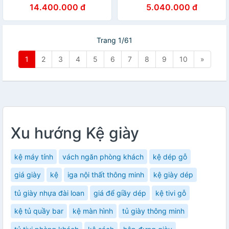
14.400.000 đ
5.040.000 đ
Trang 1/61
1
2
3
4
5
6
7
8
9
10
»
Xu hướng Kệ giày
kệ máy tính
vách ngăn phòng khách
kệ dép gỗ
giá giày
kệ
iga nội thất thông minh
kệ giày dép
tủ giày nhựa đài loan
giá để giầy dép
kệ tivi gỗ
kệ tủ quầy bar
kệ màn hình
tủ giày thông minh