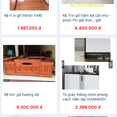
Kệ ti vi gỗ thịt(kt 1m8)
Kệ Tivi gỗ tràm kệ cột nho -
phun PU giả mun , giả
hương
1.987.200 đ
8.400.000 đ
Kệ tivi ,gỗ hương đá
Tủ giày thông minh phong
cách hiện đại OHAHA001
9.500.000 đ
2.399.000 đ