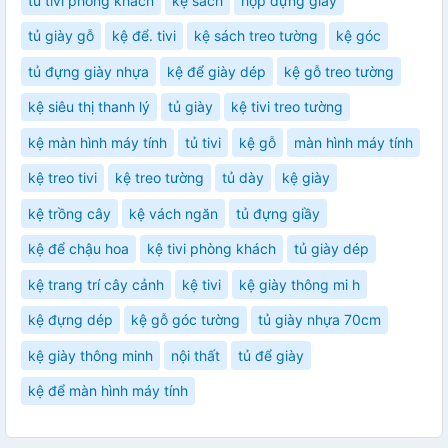
tủ tivi phòng khách
kệ sách
hộp đựng giày
tủ giày gỗ
kệ để. tivi
kệ sách treo tường
kệ góc
tủ đựng giày nhựa
kệ để giày dép
kệ gỗ treo tường
kệ siêu thị thanh lý
tủ giày
kệ tivi treo tường
kệ màn hình máy tính
tủ tivi
kệ gỗ
màn hình máy tính
kệ treo tivi
kệ treo tường
tủ dày
kệ giày
kệ trồng cây
kệ vách ngăn
tủ đựng giầy
kệ để chậu hoa
kệ tivi phòng khách
tủ giày dép
kệ trang trí cây cảnh
kệ tivi
kệ giày thông mi h
kệ đựng dép
kệ gỗ góc tường
tủ giày nhựa 70cm
kệ giày thông minh
nội thất
tủ để giày
kệ để màn hình máy tính