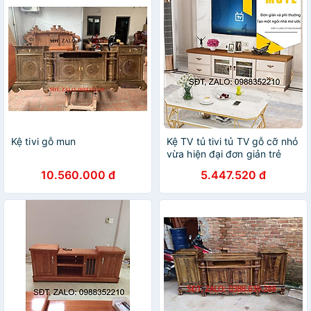
Kệ tivi gỗ mun
Kệ TV tủ tivi tủ TV gỗ cỡ nhỏ
vừa hiện đại đơn giản trẻ
trung Bắc Âu nội thất phòng
10.560.000 đ
5.447.520 đ
khách tủ kệ giá đựng đồ