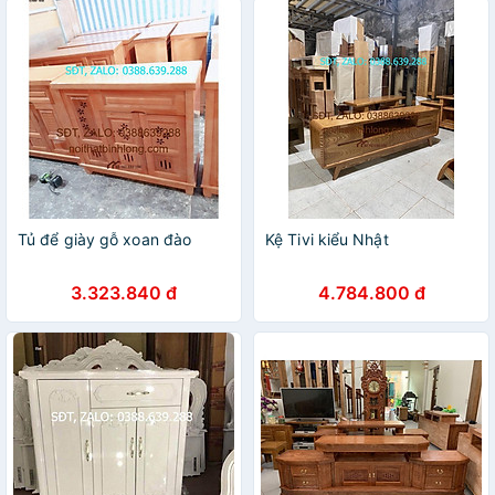
Tủ để giày gỗ xoan đào
Kệ Tivi kiểu Nhật
3.323.840 đ
4.784.800 đ