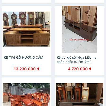
KỆ TIVI GỖ HƯƠNG XÁM
Kệ tivi gỗ sồi Nga kiểu nan
chân chéo từ 2m-2m2
13.230.000 đ
4.720.000 đ