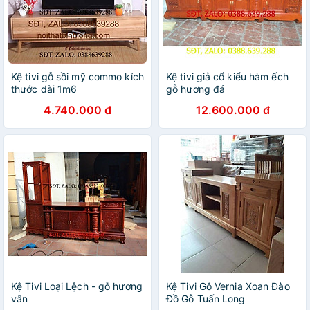
Kệ tivi gỗ sồi mỹ commo kích
Kệ tivi giả cổ kiểu hàm ếch
thước dài 1m6
gỗ hương đá
4.740.000 đ
12.600.000 đ
Kệ Tivi Loại Lệch - gỗ hương
Kệ Tivi Gỗ Vernia Xoan Đào
vân
Đồ Gỗ Tuấn Long