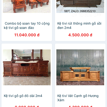
️ Combo bộ soan tay 10 cộng
Kệ tivi rút thông minh gỗ sồi
kệ tivi gỗ soan đào
đen 2m4
11.040.000 đ
4.500.000 đ
Kệ tivi gỗ gõ đỏ dài 2m4
Kệ tivi Vát Cạnh gỗ Hương
Xám