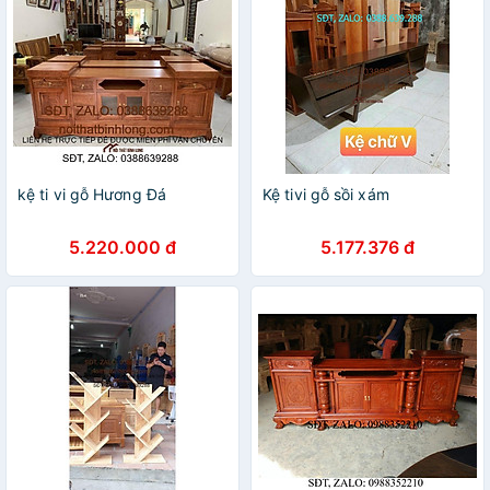
kệ ti vi gỗ Hương Đá
Kệ tivi gỗ sồi xám
5.220.000 đ
5.177.376 đ