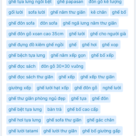
ghế tựa lưng ngồi bệt
ghế papasan
đôn gỗ kê tượng
gối lười
sofa lười
ghế nằm thư giãn
kê chân
ghế bố
ghế đôn sofa
đôn sofa
ghế ngã lưng nằm thư giãn
ghế đôn gỗ xoan cao 35cm
ghế lười
ghế cho người già
ghế đựng đồ kiêm ghế ngồi
ghế
ghế hơi
ghế xop
ghế bệch tựa lưng
ghế nằm xếp gọn
ghế bố xếp
ghế đọc sách
đôn gỗ 30x30 vuông
ghế đọc sách thư giãn
ghế xếp
ghế xếp thư giãn
giường xếp
ghế lười hạt xốp
ghế đôn gỗ
nghế lười
ghế thư giãn phòng ngủ đẹp
ghế tựa
ghế đôn
ghế bệt tựa lưng
bàn trà
ghế bố cao cấp
ghế hơi tựa lưng
ghế sofa thư giãn
ghế gác chân
ghế lười tatami
ghế lười thư giãn
ghế bố giường gấp