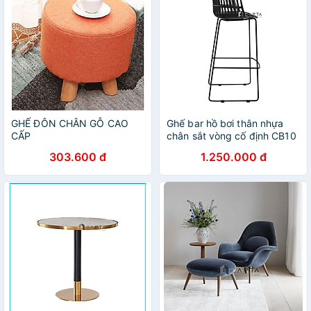
GHẾ ĐÔN CHÂN GỖ CAO
Ghế bar hồ bơi thân nhựa
CẤP
chân sắt vòng cố định CB10
Lisbon2-75S Nội thất Capta
303.600 đ
1.250.000 đ