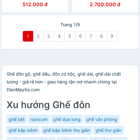
(số lượng 10)
512.000 đ
2.700.000 đ
Trang 1/9
1
2
3
4
5
6
7
8
9
Ghế đôn gỗ, ghế đẩu, đôn có hộc, ghế dài, ghế dài chất
lượng - giá rẻ hơn - giao hàng tận nơi nhanh chóng tại
DienMayXa.com
Xu hướng Ghế đôn
ghế bệt
navicom
ghế dựa lưng
ghế văn phòng
ghế bập bênh
ghế bập bênh thư giãn
ghế thư giãn