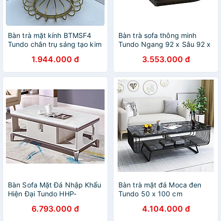
Bàn trà mặt kính BTMSF4
Bàn trà sofa thông minh
Tundo chân trụ sáng tạo kim
Tundo Ngang 92 x Sâu 92 x
loại sơn tĩnh điện
Cao 46cm
1.944.000 đ
3.553.000 đ
Bàn Sofa Mặt Đá Nhập Khẩu
Bàn trà mặt đá Moca đen
Hiện Đại Tundo HHP-
Tundo 50 x 100 cm
BSF652-12 Cao Cấp
6.793.000 đ
4.104.000 đ