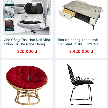
Ghế Công Thái Học Deli Điều
Bàn trà phòng khách mặt
Chỉnh Tư Thế Ngồi Chống
chữ nhật TS1006-12E Nội
Gù Lưng, Ghế Bệt Tựa Lưng
thất Capta Bàn phòng khách
320.000 đ
3.420.000 đ
Chỉnh Dáng Cho Bé, Mẹ Bầu,
mặt đá ceramic xám vân
Văn Phòng
mây nhám khung bàn MDF
chân bàn sắt sơn tĩnh điện
màu đen hcm