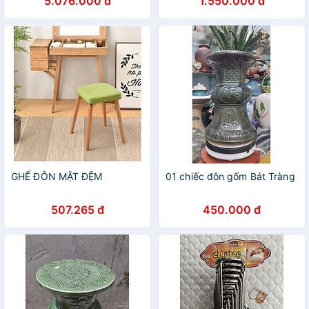
5.076.000 đ
1.550.000 đ
CBD2450JJ020
GHẾ ĐÔN MẶT ĐỆM
01 chiếc đôn gốm Bát Tràng
507.265 đ
450.000 đ