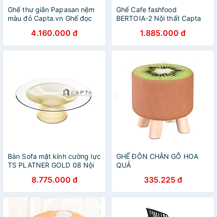
Ghế thư giãn Papasan nệm
Ghế Cafe fashfood
màu đỏ Capta.vn Ghế đọc
BERTOIA-2 Nội thất Capta
sách đan mây nệm vải màu
Ghế nhà hàng thân kim loại
4.160.000 đ
1.885.000 đ
đỏ D100
sơn tĩnh điện chân thấp có
nệm ngồi bọc da pvc màu
đen
Bàn Sofa mặt kính cường lực
GHẾ ĐÔN CHÂN GỖ HOA
TS PLATNER GOLD 08 Nội
QUẢ
thất Capta Bàn sofa mặt
8.775.000 đ
335.225 đ
kính tròn·cường lực Platner
chân sắt mạ màu vàng gold