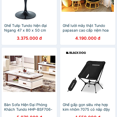
Ghế Tulip Tundo hiện đại
Ghế lười mây thật Tundo
Ngang 47 x 80 x 50 cm
papasan cao cấp nệm hoa
văn Indochine 1m
3.375.000 đ
4.190.000 đ
Bàn Sofa Hiện Đại Phòng
Ghế gấp gọn siêu nhẹ hợp
Khách Tundo HHP-BSF706-
kim nhôm 7075 có nắp đậy
13 Cao Cấp
chân Blackdog