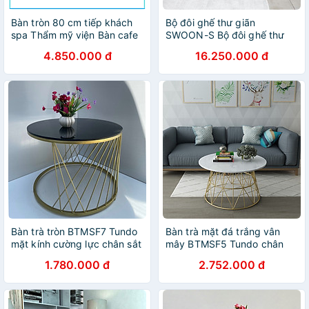
Bàn tròn 80 cm tiếp khách
Bộ đôi ghế thư giãn
spa Thẩm mỹ viện Bàn cafe
SWOON-S Bộ đôi ghế thư
mặt đá ceramic chân sắt có
giãn cao cấp chân gỗ sồi
4.850.000 đ
16.250.000 đ
đế inox mạ màu vàng gold
thân composite bọc vải hoặc
nhập khẩu TE1543-08EC –
PVC Swoon chair
Marble Round Bar Table
Bàn trà tròn BTMSF7 Tundo
Bàn trà mặt đá trắng vân
mặt kính cường lực chân sắt
mây BTMSF5 Tundo chân
sọc xéo
đan xéo hiện đại
1.780.000 đ
2.752.000 đ