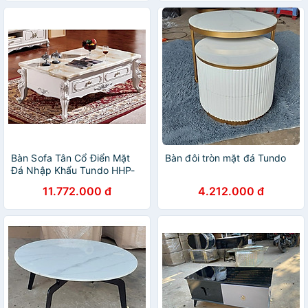
Bàn Sofa Tân Cổ Điển Mặt
Bàn đôi tròn mặt đá Tundo
Đá Nhập Khẩu Tundo HHP-
BSF918-14 Cao Cấp
11.772.000 đ
4.212.000 đ