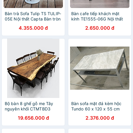
Bàn trà Sofa Tulip TS TULIP-
Bàn cafe tiếp khách mặt
05E Nội thất Capta Bàn tròn
kính TE1555-06G Nội thất
mặt đá chân nhôm sơn tĩnh
Capta Bàn cafe fastfood
4.355.000 đ
2.650.000 đ
điện màu trắng
mặt kính chân nhựa đúc
Bộ bàn 8 ghế gỗ me Tây
Bàn sofa mặt đá kèm hộc
nguyên khối CTMTBD3
Tundo 60 x 120 x 55 cm
Tundo 2m38 x 71/88 x 76
19.656.000 đ
2.376.000 đ
cm gỗ dày 7cm