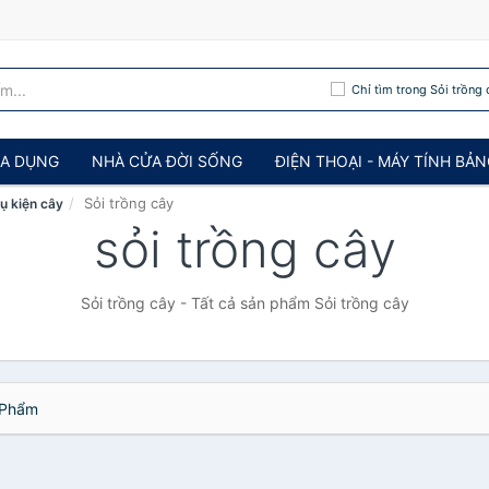
Chỉ tìm trong Sỏi trồng 
IA DỤNG
NHÀ CỬA ĐỜI SỐNG
ĐIỆN THOẠI - MÁY TÍNH BẢ
Sỏi trồng cây
ụ kiện cây
sỏi trồng cây
Sỏi trồng cây - Tất cả sản phẩm Sỏi trồng cây
Phẩm