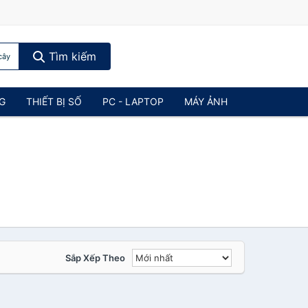
Tìm kiếm
cây
NG
THIẾT BỊ SỐ
PC - LAPTOP
MÁY ẢNH
Sắp Xếp Theo