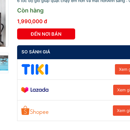
6 tốc độ gió giúp quạt chạy êm hơn và mát hơnÁnh sáng : C
Còn hàng
1,990,000 đ
ĐẾN NƠI BÁN
SO SÁNH GIÁ
Xem g
Xem g
Xem g