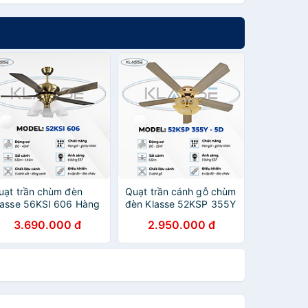
uạt trần chùm đèn
Quạt trần cánh gỗ chùm
lasse 56KSI 606 Hàng
đèn Klasse 52KSP 355Y
hính hãng
– 5D Hàng chính hãng
3.690.000 đ
2.950.000 đ