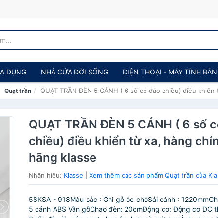
IA DỤNG
NHÀ CỬA ĐỜI SỐNG
ĐIỆN THOẠI - MÁY TÍNH BẢ
QUẠT TRẦN ĐÈN 5 CÁNH ( 6 số có đảo chiều) điều khiển t
Quạt trần
QUẠT TRẦN ĐÈN 5 CÁNH ( 6 số c
chiều) điều khiển từ xa, hàng chí
hãng klasse
Nhãn hiệu:
Klasse
|
Xem thêm các sản phẩm Quạt trần của Kla
58KSA - 918Màu sắc : Ghi gỗ óc chóSải cánh : 1220mmChấ
5 cánh ABS Vân gỗChao đèn: 20cmĐộng cơ: Động cơ DC th