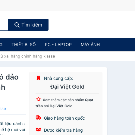
Tìm kiếm
NG
THIẾT BỊ SỐ
PC - LAPTOP
MÁY ẢNH
ừ xa, hàng chính hãng klasse
ó đảo
Nhà cung cấp:
nh
Đại Việt Gold
Xem thêm các sản phẩm
Quạt
trần
bởi
Đại Việt Gold
sse
Giao hàng toàn quốc
t liệu cánh :
ế hệ mới với
Được kiểm tra hàng