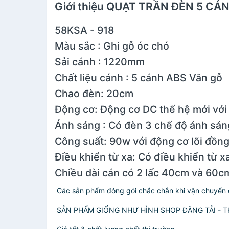
Giới thiệu QUẠT TRẦN ĐÈN 5 CÁNH 
58KSA - 918
Màu sắc : Ghi gỗ óc chó
Sải cánh : 1220mm
Chất liệu cánh : 5 cánh ABS Vân gỗ
Chao đèn: 20cm
Động cơ: Động cơ DC thế hệ mới với 
Ánh sáng : Có đèn 3 chế độ ánh sáng 
Công suất: 90w với động cơ lõi đồng
Điều khiển từ xa: Có điều khiển từ xa
Chiều dài cán có 2 lấc 40cm và 60c
️ Các sản phẩm đóng gói chắc chắn khi vận chuyển 
️ SẢN PHẨM GIỐNG NHƯ HÌNH SHOP ĐĂNG TẢI - THA