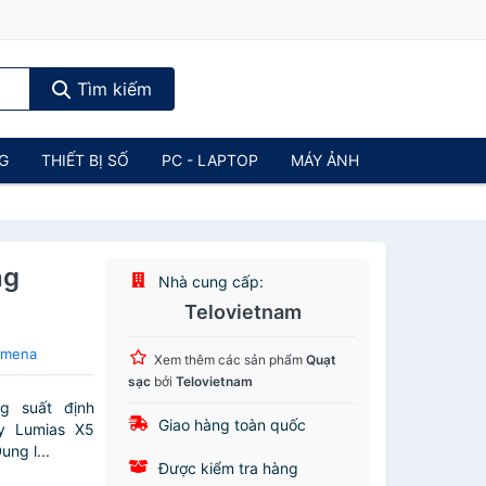
Tìm kiếm
NG
THIẾT BỊ SỐ
PC - LAPTOP
MÁY ẢNH
ng
Nhà cung cấp:
Telovietnam
umena
Xem thêm các sản phẩm
Quạt
sạc
bởi
Telovietnam
g suất định
Giao hàng toàn quốc
y Lumias X5
ng l...
Được kiểm tra hàng