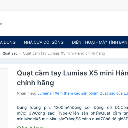
IA DỤNG
NHÀ CỬA ĐỜI SỐNG
ĐIỆN THOẠI - MÁY TÍNH BẢ
Quạt cầm tay Lumias X5 mini Hàng chính hãng
Quạt sạc
Quạt cầm tay Lumias X5 mini Hà
chính hãng
Nhãn hiệu:
Lumena
|
Xem thêm các sản phẩm Quạt sạc của L
Dung lượng pin: 1200mAhĐộng cơ: Động cơ DCCôn
mức: 3WCổng sạc: Type-CTên sản phẩmQuạt cầm ta
miniModelX5 miniMàu sắcTrắngSố cánh quạt7Chế độ gió3Du