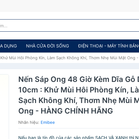
IA DỤNG
NHÀ CỬA ĐỜI SỐNG
ĐIỆN THOẠI - MÁY TÍNH BẢ
: Khử Mùi Hôi Phòng Kín, Làm Sạch Không Khí, Thơm Nhẹ Mùi Mật On
Nến Sáp Ong 48 Giờ Kèm Dĩa Gỗ
10cm : Khử Mùi Hôi Phòng Kín, L
Sạch Không Khí, Thơm Nhẹ Mùi 
Ong - HÀNG CHÍNH HÃNG
Nhãn hiệu:
Emibee
Nếu bạn là tín đồ của các sản phẩm SẠCH VÀ XANH thì