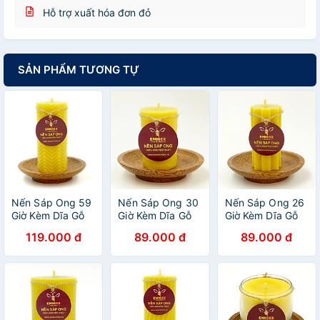
Hỗ trợ xuất hóa đơn đỏ
SẢN PHẨM TƯƠNG TỰ
Nến Sáp Ong 59
Nến Sáp Ong 30
Nến Sáp Ong 26
Giờ Kèm Dĩa Gỗ
Giờ Kèm Dĩa Gỗ
Giờ Kèm Dĩa Gỗ
Dừa 10cm : Khử
Dừa 10cm : Khử
Dừa 10cm : Khử
119.000 đ
89.000 đ
89.000 đ
Mùi Hôi Phòng,
Mùi Hôi Phòng
Mùi Hôi Phòng
Làm Sạch Không
Kín, Làm Sạch
Kín, Làm Sạch
Khí, Thơm Nhẹ
Không Khí, Thơm
Không Khí, Thơm
Mùi Mật Ong -
Nhẹ Mùi Mật Ong
Nhẹ Mùi Mật Ong
HÀNG CHÍNH
- HÀNG CHÍNH
- HÀNG CHÍNH
HÃNG
HÃNG
HÃNG