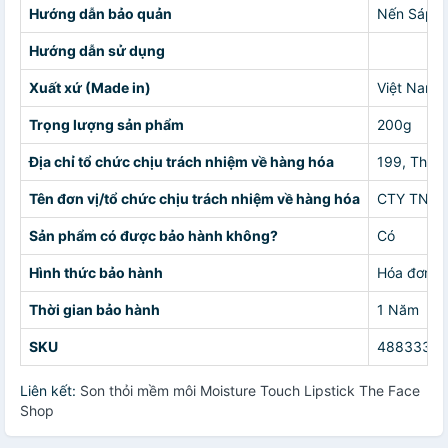
Hướng dẫn bảo quản
Nến Sáp On
Hướng dẫn sử dụng
Xuất xứ (Made in)
Việt Nam
Trọng lượng sản phẩm
200g
Địa chỉ tổ chức chịu trách nhiệm về hàng hóa
199, Thới 
Tên đơn vị/tổ chức chịu trách nhiệm về hàng hóa
CTY TNHH
Sản phẩm có được bảo hành không?
Có
Hình thức bảo hành
Hóa đơn
Thời gian bảo hành
1 Năm
SKU
4883330
Liên kết:
Son thỏi mềm môi Moisture Touch Lipstick The Face
Shop