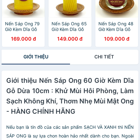
Nến Sáp Ong 79
Nến Sáp Ong 65
Nến Sáp Ong 48
Giờ Kèm Dĩa Gỗ
Giờ Kèm Dĩa Gỗ
Giờ Kèm Dĩa Gỗ
Dừa 10cm : Khử
Dừa 10cm : Khử
Dừa 10cm : Khử
169.000 đ
149.000 đ
109.000 đ
Mùi Hôi Phòng,
Mùi Hôi Phòng
Mùi Hôi Phòng
Làm Sạch Không
Kín, Làm Sạch
Kín, Làm Sạch
Khí, Thơm Nhẹ
Không Khí, Thơm
Không Khí, Thơm
GIỚI THIỆU
CHI TIẾT
Mùi Mật Ong -
Nhẹ Mùi Mật Ong
Nhẹ Mùi Mật Ong
HÀNG CHÍNH
- HÀNG CHÍNH
- HÀNG CHÍNH
HÃNG
HÃNG
HÃNG
Giới thiệu Nến Sáp Ong 60 Giờ Kèm Dĩa
Gỗ Dừa 10cm : Khử Mùi Hôi Phòng, Làm
Sạch Không Khí, Thơm Nhẹ Mùi Mật Ong
- HÀNG CHÍNH HÃNG
Nếu bạn là tín đồ của các sản phẩm SẠCH VÀ XANH thì NẾN
SÁP ONG là sự lựa chon hoàn hảo nhất dành cho bạn. Ngoài