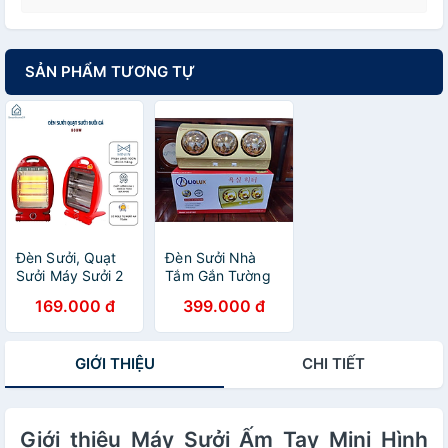
SẢN PHẨM TƯƠNG TỰ
Đèn Sưởi, Quạt
Đèn Sưởi Nhà
Sưởi Máy Sưởi 2
Tắm Gắn Tường
Bóng Công Suất
MINIIN LIOLUX -
169.000 đ
399.000 đ
800w Tự Ngắt
Hàng Loại 1
Điện Khi Đổ Bảo
Chính Hãng- Bảo
Hành 12 Tháng -
Hành 12 Tháng-
GIỚI THIỆU
CHI TIẾT
HÀNG CHÍNH
Tạo Không Gian
HÃNG MINIIN
Ấm Áp Cho Nhà
Tắm
Giới thiệu Máy Sưởi Ấm Tay Mini Hình