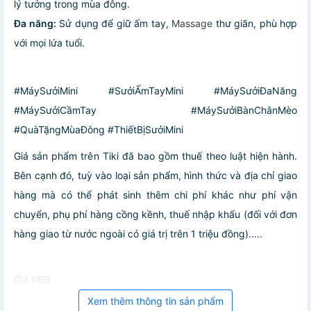
lý tưởng trong mùa đông.
Đa năng:
Sử dụng để giữ ấm tay,
Massage
thư giãn, phù hợp
với mọi lứa tuổi.
#MáySưởiMini #SưởiẤmTayMini #MáySưởiĐaNăng
#MáySưởiCầmTay #MáySưởiBànChânMèo
#QuàTặngMùaĐông #ThiếtBịSưởiMini
Giá sản phẩm trên Tiki đã bao gồm thuế theo luật hiện hành.
Bên cạnh đó, tuỳ vào loại sản phẩm, hình thức và địa chỉ giao
hàng mà có thể phát sinh thêm chi phí khác như phí vận
chuyển, phụ phí hàng cồng kềnh, thuế nhập khẩu (đối với đơn
hàng giao từ nước ngoài có giá trị trên 1 triệu đồng).....
Giá HBB
Xem thêm thông tin sản phẩm