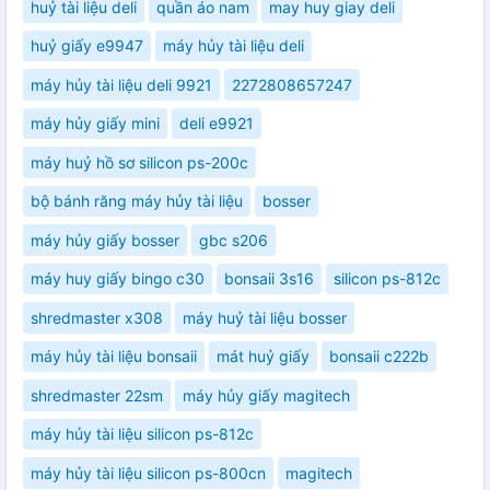
huỷ tài liệu deli
quần áo nam
may huy giay deli
huỷ giấy e9947
máy hủy tài liệu deli
máy hủy tài liệu deli 9921
2272808657247
máy hủy giấy mini
deli e9921
máy huỷ hồ sơ silicon ps-200c
bộ bánh răng máy hủy tài liệu
bosser
máy hủy giấy bosser
gbc s206
máy huy giấy bingo c30
bonsaii 3s16
silicon ps-812c
shredmaster x308
máy huỷ tài liệu bosser
máy hủy tài liệu bonsaii
mát huỷ giấy
bonsaii c222b
shredmaster 22sm
máy hủy giấy magitech
máy hủy tài liệu silicon ps-812c
máy hủy tài liệu silicon ps-800cn
magitech