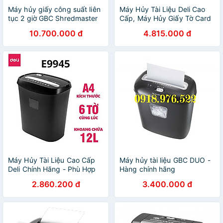
Máy hủy giấy công suất liên
Máy Hủy Tài Liệu Deli Cao
tục 2 giờ GBC Shredmaster
Cấp, Máy Hủy Giấy Tờ Card
X415 (hàng chính hãng USA)
CD Cho Doanh Nghiệp, Văn
10.700.000 đ
4.815.000 đ
Phòng, Nhà Trường Hàng
Chính Hãng Bảo Mật Thông
Tin Dữ Liệu
Máy Hủy Tài Liệu Cao Cấp
Máy hủy tài liệu GBC DUO -
Deli Chính Hãng - Phù Hợp
Hàng chính hãng
Cho Bảo Mật Giấy Tờ Trong
2.860.200 đ
3.400.000 đ
Doanh Nghiệp, Văn Phòng,
Nhà Trường - Hàng Chính
Hãng - E9947