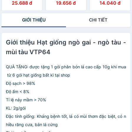
25.688 đ
19.656 đ
14.040 đ
suất cao VTP55
GIỚI THIỆU
CHI TIẾT
Giới thiệu Hạt giống ngò gai - ngò tàu -
mùi tàu VTP64
QUÀ TẶNG: được tặng 1 gói phân bón lá cao cấp 10g khi mua
từ 6 gói hạt giống bất kì tại shop
Độ sạch > 98%
Độ ẩm < 8%
Tỉ lệ nảy mầm > 70%
KL: 2g/gói
Đặc tính giống: Kháng bệnh tốt, lá có mùi thơm đặc biệt, có n
hiều răng cưa, bản lá cứng