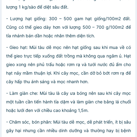
lượng 1 kg/sào để diệt sâu đất.
- Lượng hạt giống: 300 – 500 gam hạt giống/100m2 đất.
Cũng có thể gieo dày hơn với lượng 500 – 700 g/100m2 để
tỉa nhánh bán dần hoặc nhân thêm diện tích.
- Gieo hạt: Mùi tàu dễ mọc nên hạt giống sau khi mua về có
thể gieo trực tiếp xuống đất trồng mà không qua ngâm ủ. Hạt
gieo xong nên phủ trấu hoặc rơm rạ và tưới nước đủ ẩm cho
hạt nảy mầm thuận lợi. Khi cây mọc, cần dỡ bỏ bớt rơm rạ để
cây hấp thu ánh sáng và mọc nhanh hơn.
- Làm giàn che: Mùi tàu là cây ưa bóng nên sau khi cây mọc
một tuần cần tiến hành tỉa dặm và làm giàn che bằng lá chuối
hoặc lưới đen với chiều cao khoảng 1,5m.
- Chăm sóc, bón phân: Mùi tàu dễ mọc, dễ phát triển, ít bị sâu
gây hại nhưng cần nhiều dinh dưỡng và thường hay bị bệnh