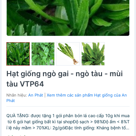
Hạt giống ngò gai - ngò tàu - mùi
tàu VTP64
Nhãn hiệu:
An Phát
|
Xem thêm các sản phẩm Hạt giống của An
Phát
QUÀ TẶNG: được tặng 1 gói phân bón lá cao cấp 10g khi mua
từ 6 gói hạt giống bất kì tại shopĐộ sạch > 98%Độ ẩm < 8%T
ỉ lệ nảy mầm > 70%KL: 2g/góiĐặc tính giống: Kháng bệnh tố...