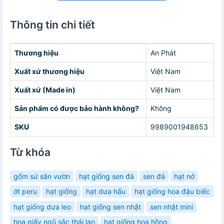
Thông tin chi tiết
Thương hiệu
An Phát
Xuất xứ thương hiệu
Việt Nam
Xuất xứ (Made in)
Việt Nam
Sản phẩm có được bảo hành không?
Không
SKU
9989001948653
Từ khóa
gốm sứ sân vườn
hạt giống sen đá
sen đá
hạt nở
ớt peru
hạt giống
hạt dưa hấu
hạt giống hoa đậu biếc
hạt giống dưa leo
hạt giống sen nhật
sen nhật mini
hoa giấy ngũ sắc thái lan
hạt giống hoa hồng