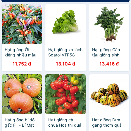
Hạt giống Ớt
Hạt giống xà lách
Hạt giống Cần
kiểng nhiều màu
Scarol VTP58
tàu giống sinh
- Ớt ngũ sắc
trưởng khỏe nảy
11.752 đ
13.104 đ
13.416 đ
VTP80
mầm tốt VTP30
Hạt giống bí đỏ
Hạt giống cà
Hạt giống Dưa
gấc F1 - Bí Mặt
chua Hoa thị quả
gang thơm quả
Trời F1 VTP10
to đẹp - năng
tròn VTP145