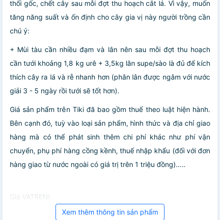
thối gốc, chết cây sau mỗi đợt thu hoạch cắt lá. Vì vậy, muốn
tăng năng suất và ốn định cho cây gia vị này người trồng cần
chú ý:
+ Mùi tàu cần nhiều đạm và lân nên sau mỗi đợt thu hoạch
cần tưới khoảng 1,8 kg urê + 3,5kg lân supe/sào là đủ để kích
thích cây ra lá và rễ nhanh hơn (phân lân được ngâm với nước
giải 3 - 5 ngày rồi tưới sẽ tốt hơn).
Giá sản phẩm trên Tiki đã bao gồm thuế theo luật hiện hành.
Bên cạnh đó, tuỳ vào loại sản phẩm, hình thức và địa chỉ giao
hàng mà có thể phát sinh thêm chi phí khác như phí vận
chuyển, phụ phí hàng cồng kềnh, thuế nhập khẩu (đối với đơn
hàng giao từ nước ngoài có giá trị trên 1 triệu đồng).....
Giá VATRENI
Xem thêm thông tin sản phẩm