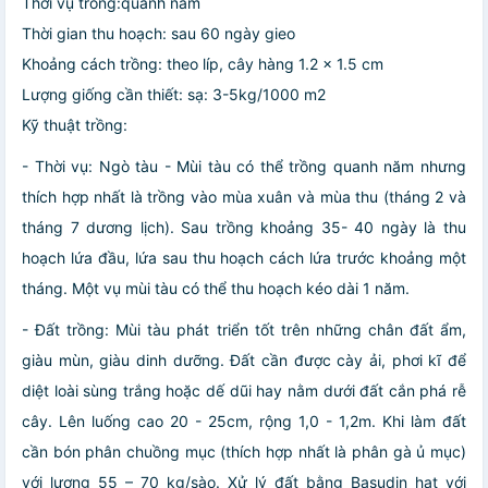
Thời vụ trồng:quanh năm
Thời gian thu hoạch: sau 60 ngày gieo
Khoảng cách trồng: theo líp, cây hàng 1.2 x 1.5 cm
Lượng giống cần thiết: sạ: 3-5kg/1000 m2
Kỹ thuật trồng:
- Thời vụ: Ngò tàu - Mùi tàu có thể trồng quanh năm nhưng
thích hợp nhất là trồng vào mùa xuân và mùa thu (tháng 2 và
tháng 7 dương lịch). Sau trồng khoảng 35- 40 ngày là thu
hoạch lứa đầu, lứa sau thu hoạch cách lứa trước khoảng một
tháng. Một vụ mùi tàu có thể thu hoạch kéo dài 1 năm.
- Đất trồng: Mùi tàu phát triển tốt trên những chân đất ẩm,
giàu mùn, giàu dinh dưỡng. Đất cần được cày ải, phơi kĩ để
diệt loài sùng trắng hoặc dế dũi hay nằm dưới đất cắn phá rễ
cây. Lên luống cao 20 - 25cm, rộng 1,0 - 1,2m. Khi làm đất
cần bón phân chuồng mục (thích hợp nhất là phân gà ủ mục)
với lượng 55 – 70 kg/sào. Xử lý đất bằng Basudin hạt với