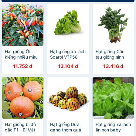
Hạt giống Ớt
Hạt giống xà lách
Hạt giống Cần
kiểng nhiều màu
Scarol VTP58
tàu giống sinh
- Ớt ngũ sắc
trưởng khỏe nảy
11.752 đ
13.104 đ
13.416 đ
VTP80
mầm tốt VTP30
Hạt giống bí đỏ
Hạt giống Dưa
Hạt giống xà lách
gấc F1 - Bí Mặt
gang thơm quả
ăn non baby
Trời F1 VTP10
tròn VTP145
VTP119