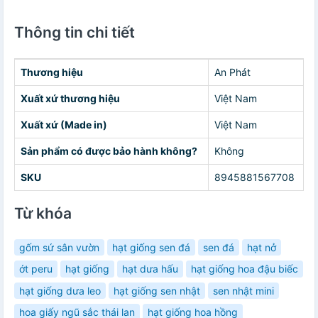
Thông tin chi tiết
Thương hiệu
An Phát
Xuất xứ thương hiệu
Việt Nam
Xuất xứ (Made in)
Việt Nam
Sản phẩm có được bảo hành không?
Không
SKU
8945881567708
Từ khóa
gốm sứ sân vườn
hạt giống sen đá
sen đá
hạt nở
ớt peru
hạt giống
hạt dưa hấu
hạt giống hoa đậu biếc
hạt giống dưa leo
hạt giống sen nhật
sen nhật mini
hoa giấy ngũ sắc thái lan
hạt giống hoa hồng