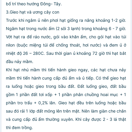
bố trí theo hướng Đông- Tây.
3.Gieo hạt và ương cây con
Trước khi ngâm ủ nên phơi hạt giống ra nắng khoảng 1-2 giờ.
Ngâm hạt trong nước ấm (2 sôi 3 lạnh) trong khoảng 6 - 7 giờ.
Vớt hạt ra để ráo nước, gói vào khăn ẩm, cho gói hạt vào túi
nilon (buộc miệng túi để chống thoát, hơi nước) và đem ủ ở
nhiệt độ 26 – 280C. Sau thời gian ủ khoảng 72 giờ thì hạt bắt
đầu nảy mầm.
Khi hạt nhú mầm thì tiến hành gieo ngay, các hạt chưa nảy
mầm thì tiến hành cung cấp đủ ẩm và ủ tiếp. Có thể gieo hạt
ra luống hoặc gieo trong bầu đất. Đất luống gieo, đất bầu
gồm 1 phần đất tơi xốp + 1 phần phân chuồng hoai mục + 1
phần tro trấu + 0,2% lân. Gieo hạt đều trên luống hoặc bầu
sau đó rải 1 lớp đất mỏng lên trên mặt. Nên làm giàn che chắn
và cung cấp đủ ẩm thường xuyên. Khi cây được 2 - 3 lá thật
thì đem trồng.