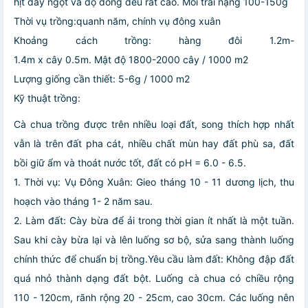
hịt dày ngọt và độ đồng đều rất cao. Mỗi trái nặng 100-150g
Thời vụ trồng:quanh năm, chính vụ đông xuân
Khoảng cách trồng: hàng đôi 1.2m-
1.4m x cây 0.5m. Mật độ 1800-2000 cây / 1000 m2
Lượng giống cần thiết: 5-6g / 1000 m2
Kỹ thuật trồng:
Cà chua trồng được trên nhiều loại đất, song thích hợp nhất
vẫn là trên đất pha cát, nhiều chất mùn hay đất phù sa, đất
bồi giữ ẩm và thoát nước tốt, đất có pH = 6.0 - 6.5.
1. Thời vụ: Vụ Đông Xuân: Gieo tháng 10 - 11 dương lịch, thu
hoạch vào tháng 1- 2 năm sau.
2. Làm đất: Cày bừa để ải trong thời gian ít nhất là một tuần.
Sau khi cày bừa lại và lên luống sơ bộ, sửa sang thành luống
chính thức để chuẩn bị trồng.Yêu cầu làm đất: Không đập đất
quá nhỏ thành dạng đất bột. Luống cà chua có chiều rộng
110 - 120cm, rãnh rộng 20 - 25cm, cao 30cm. Các luống nên