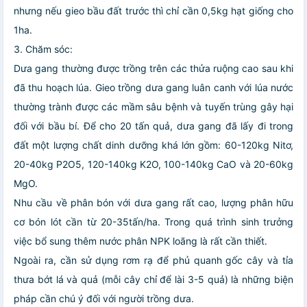
nhưng nếu gieo bầu đất trước thì chỉ cần 0,5kg hạt giống cho
1ha.
3. Chăm sóc:
Dưa gang thường được trồng trên các thửa ruộng cao sau khi
đã thu hoạch lúa. Gieo trồng dưa gang luân canh với lúa nước
thường trành được các mầm sâu bệnh và tuyến trùng gây hại
đối với bầu bí. Để cho 20 tấn quả, dưa gang đã lấy đi trong
đất một lượng chất dinh dưỡng khá lớn gồm: 60-120kg Nitơ,
20-40kg P2O5, 120-140kg K2O, 100-140kg CaO và 20-60kg
MgO.
Nhu cầu về phân bón với dưa gang rất cao, lượng phân hữu
cơ bón lót cần từ 20-35tấn/ha. Trong quá trình sinh trưởng
việc bổ sung thêm nước phân NPK loãng là rất cần thiết.
Ngoài ra, cần sử dụng rơm rạ để phủ quanh gốc cây và tỉa
thưa bớt lá và quả (mỗi cây chỉ để lài 3-5 quả) là những biện
pháp cần chú ý đối với người trồng dưa.