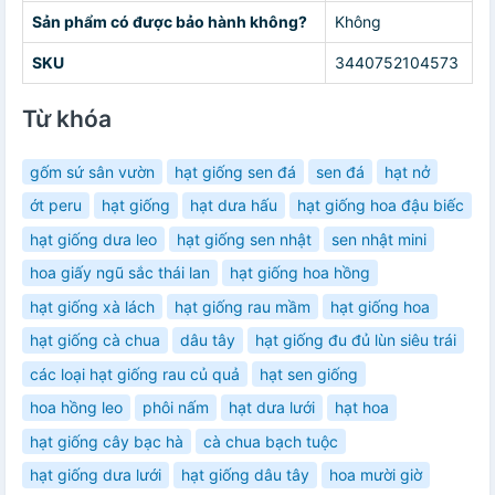
Sản phẩm có được bảo hành không?
Không
SKU
3440752104573
Từ khóa
gốm sứ sân vườn
hạt giống sen đá
sen đá
hạt nở
ớt peru
hạt giống
hạt dưa hấu
hạt giống hoa đậu biếc
hạt giống dưa leo
hạt giống sen nhật
sen nhật mini
hoa giấy ngũ sắc thái lan
hạt giống hoa hồng
hạt giống xà lách
hạt giống rau mầm
hạt giống hoa
hạt giống cà chua
dâu tây
hạt giống đu đủ lùn siêu trái
các loại hạt giống rau củ quả
hạt sen giống
hoa hồng leo
phôi nấm
hạt dưa lưới
hạt hoa
hạt giống cây bạc hà
cà chua bạch tuộc
hạt giống dưa lưới
hạt giống dâu tây
hoa mười giờ