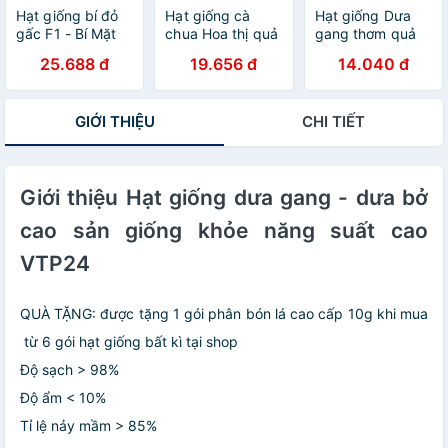
Hạt giống bí đỏ
Hạt giống cà
Hạt giống Dưa
gấc F1 - Bí Mặt
chua Hoa thị quả
gang thơm quả
Trời F1 VTP10
to đẹp - năng
tròn VTP145
25.688 đ
19.656 đ
14.040 đ
suất cao VTP55
GIỚI THIỆU
CHI TIẾT
Giới thiệu Hạt giống dưa gang - dưa bở
cao sản giống khỏe năng suất cao
VTP24
QUÀ TẶNG: được tặng 1 gói phân bón lá cao cấp 10g khi mua
từ 6 gói hạt giống bất kì tại shop
Độ sạch > 98%
Độ ẩm < 10%
Tỉ lệ nảy mầm > 85%