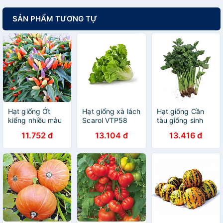
SẢN PHẨM TƯƠNG TỰ
Hạt giống Ớt
Hạt giống xà lách
Hạt giống Cần
kiểng nhiều màu
Scarol VTP58
tàu giống sinh
- Ớt ngũ sắc
trưởng khỏe nảy
11.752 đ
13.104 đ
13.416 đ
VTP80
mầm tốt VTP30