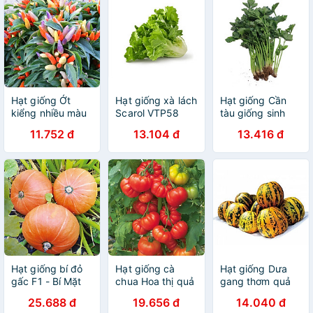
Hạt giống Ớt
Hạt giống xà lách
Hạt giống Cần
kiểng nhiều màu
Scarol VTP58
tàu giống sinh
- Ớt ngũ sắc
trưởng khỏe nảy
11.752 đ
13.104 đ
13.416 đ
VTP80
mầm tốt VTP30
Hạt giống bí đỏ
Hạt giống cà
Hạt giống Dưa
gấc F1 - Bí Mặt
chua Hoa thị quả
gang thơm quả
Trời F1 VTP10
to đẹp - năng
tròn VTP145
25.688 đ
19.656 đ
14.040 đ
suất cao VTP55