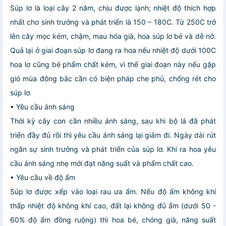
Súp lơ là loại cây 2 năm, chịu được lạnh; nhiệt độ thích hợp
nhất cho sinh trưởng và phát triển là 150 – 180C. Từ 250C trở
lên cây mọc kém, chậm, mau hóa già, hoa súp lơ bé và dễ nở.
Quả lại ở giai đoạn súp lơ đang ra hoa nếu nhiệt độ dưới 100C
hoa lơ cũng bé phẩm chất kém, vì thế giai đoạn này nếu gặp
gió mùa đông bắc cần có biện pháp che phủ, chống rét cho
súp lơ.
• Yêu cầu ánh sáng
Thời kỳ cây con cần nhiều ánh sáng, sau khi bộ lá đã phát
triển đầy đủ rồi thì yêu cầu ánh sáng lại giảm đi. Ngày dài rút
ngắn sự sinh trưởng và phát triển của súp lơ. Khi ra hoa yêu
cầu ánh sáng nhẹ mới đạt năng suất và phẩm chất cao.
• Yêu cầu về độ ẩm
Súp lơ được xếp vào loại rau ưa ẩm. Nếu độ ẩm không khí
thấp nhiệt độ không khí cao, đất lại không đủ ẩm (dưới 50 -
60% độ ẩm đồng ruộng) thì hoa bé, chóng già, năng suất