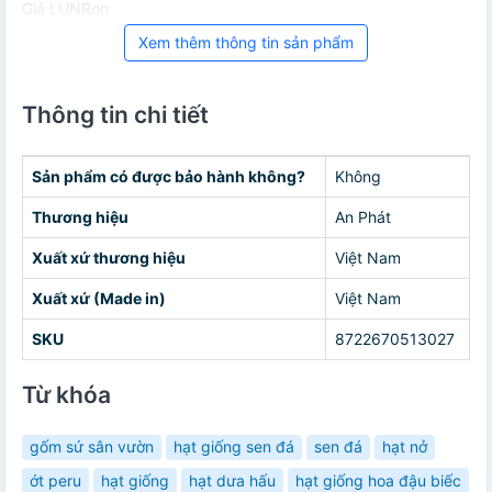
Giá LUNRon
Xem thêm thông tin sản phẩm
Thông tin chi tiết
Sản phẩm có được bảo hành không?
Không
Thương hiệu
An Phát
Xuất xứ thương hiệu
Việt Nam
Xuất xứ (Made in)
Việt Nam
SKU
8722670513027
Từ khóa
gốm sứ sân vườn
hạt giống sen đá
sen đá
hạt nở
ớt peru
hạt giống
hạt dưa hấu
hạt giống hoa đậu biếc