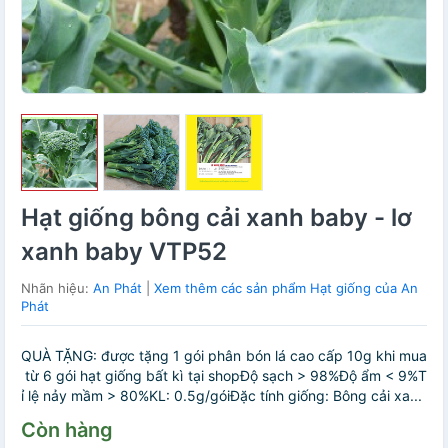
Hạt giống bông cải xanh baby - lơ
xanh baby VTP52
Nhãn hiệu:
An Phát
|
Xem thêm các sản phẩm Hạt giống của An
Phát
QUÀ TẶNG: được tặng 1 gói phân bón lá cao cấp 10g khi mua
từ 6 gói hạt giống bất kì tại shopĐộ sạch > 98%Độ ẩm < 9%T
ỉ lệ nảy mầm > 80%KL: 0.5g/góiĐặc tính giống: Bông cải xa...
Còn hàng