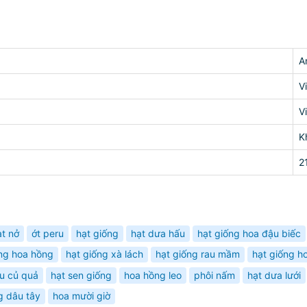
A
V
V
K
2
ạt nở
ớt peru
hạt giống
hạt dưa hấu
hạt giống hoa đậu biếc
ống hoa hồng
hạt giống xà lách
hạt giống rau mầm
hạt giống h
au củ quả
hạt sen giống
hoa hồng leo
phôi nấm
hạt dưa lưới
g dâu tây
hoa mười giờ