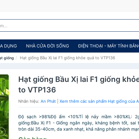
IA DỤNG
NHÀ CỬA ĐỜI SỐNG
ĐIỆN THOẠI - MÁY TÍNH BẢ
Hạt giống Bầu Xị lai F1 giống khỏe quả to VTP136
ạt giống
Hạt giống Bầu Xị lai F1 giống khỏ
to VTP136
Nhãn hiệu:
An Phát
|
Xem thêm các sản phẩm Hạt giống của A
Độ sạch >98%Độ ẩm <10%Tỉ lệ nảy mầm >80%KL: 2g/
giống:Bầu Xị F1 - Giống ngắn ngày, kháng bệnh tốt, sai tr
tròn dài 35-40cm, da xanh nhạt, khả năng phân nhánh mạn