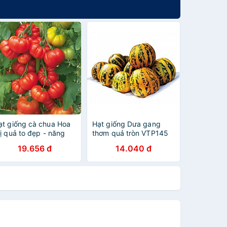
ạt giống cà chua Hoa
Hạt giống Dưa gang
hị quả to đẹp - năng
thơm quả tròn VTP145
uất cao VTP55
19.656 đ
14.040 đ