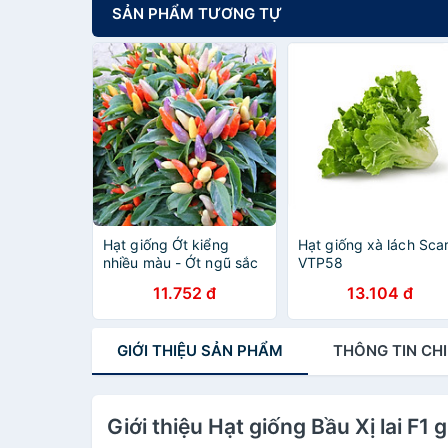
SẢN PHẨM TƯƠNG TỰ
Hạt giống Ớt kiểng
Hạt giống xà lách Scar
nhiều màu - Ớt ngũ sắc
VTP58
VTP80
11.752 đ
13.104 đ
GIỚI THIỆU
SẢN PHẨM
THÔNG TIN
CHI
Giới thiệu Hạt giống Bầu Xị lai F