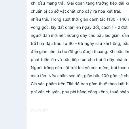
khi bầu mang trái. Giai đoạn tăng trưởng kéo dài k
chuẩn bị cơ sở vật chất cho cây ra hoa kết trái.
Gi
nhiều trái. Trong suốt thời gian canh tác (130 - 14
vòng gốc, lấy đất chặn lên ngay đốt, cách 1 - 2 đốt
người dân mới nên nương dây cho bầu leo giàn, cần 
trổ hoa đậu trái. Từ 60 - 65 ngày sau khi trồng, b
đến giàn nên tỉa bỏ để gốc được thoáng. Khi bầu lên
phát triển lớn và bầu tiếp tục cho trái ở dây nhánh
Người trồng nên cắt trái khi vỏ còn mềm, trái thon
mau tàn. Nếu chăm sóc tốt, giàn bầu 100 gốc sẽ cho t
Giá sản phẩm trên Tiki đã bao gồm thuế theo luật h
phí vận chuyển, phụ phí hàng cồng kềnh, thuế nhập kh
Giá CUBE