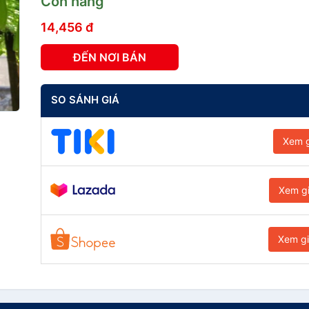
Còn hàng
14,456 đ
ĐẾN NƠI BÁN
SO SÁNH GIÁ
Xem g
Xem g
Xem g