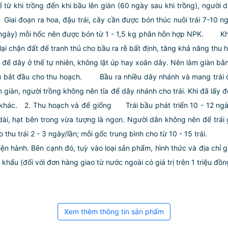
ể từ khi trồng đến khi bầu lên giàn (60 ngày sau khi trồng), ngườ
ai đoạn ra hoa, đậu trái, cây cần được bón thúc nuôi trái 7-10 ng
0 ngày) mỗi hốc nên được bón từ 1 - 1,5 kg phân hỗn hợp NPK.
Khi 
 lại chặn đất để tranh thủ cho bầu ra rễ bất định, tăng khả năng thu 
để dây ở thế tự nhiên, không lật úp hay xoắn dây. Nên làm giàn bằng
ầu bắt đầu cho thu hoạch.
Bầu ra nhiều dây nhánh và mang trái ở
 giàn, người trồng không nên tỉa để dây nhánh cho trái. Khi đã lấy 
 khác.
2. Thu hoạch và để giống
Trái bầu phát triển 10 - 12 ngày
 dài, hạt bên trong vừa tượng là ngon. Người dân không nên để trá
hu trái 2 - 3 ngày/lần; mỗi gốc trung bình cho từ 10 - 15 trái.
iện hành. Bên cạnh đó, tuỳ vào loại sản phẩm, hình thức và địa chỉ 
ẩu (đối với đơn hàng giao từ nước ngoài có giá trị trên 1 triệu đồng)
Xem thêm thông tin sản phẩm