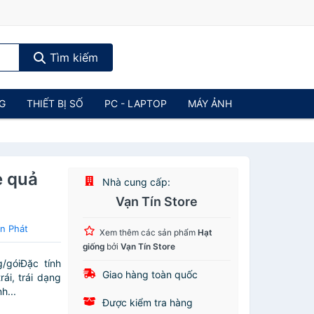
Tìm kiếm
NG
THIẾT BỊ SỐ
PC - LAPTOP
MÁY ẢNH
e quả
Nhà cung cấp:
Vạn Tín Store
n Phát
Xem thêm các sản phẩm
Hạt
giống
bởi
Vạn Tín Store
góiĐặc tính
Giao hàng toàn quốc
ái, trái dạng
h...
Được kiểm tra hàng