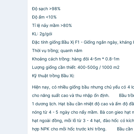
Độ sạch >98%
Độ ẩm <10%
Tỉ lệ nảy mầm >80%
KL: 2g/gói
Đặc tính giống:Bầu Xị F1 - Giống ngắn ngày, kháng 
Thời vụ trồng; quanh năm
Khoảng cách trồng: hàng đôi 4-5m * 0.8-1m
Lượng giống cần thiết: 400-500g / 1000 m2
Kỹ thuật trồng Bầu Xị:
Hiện nay, có nhiều giống bầu nhưng chủ yếu có 4 lo
cho năng suất cao và thu nhập ổn định.
Bầu trồng 
1 dương lịch. Hạt bầu cần nhiệt độ cao và ẩm độ 
nóng từ 4 - 5 ngày cho nẩy mầm. Bà con gieo hạt n
hạt ngoài đồng, mỗi lỗ từ 3 - 4 hạt, đào hốc có 
hợp NPK cho mỗi hốc trước khi trồng.
Bầu cần nhi