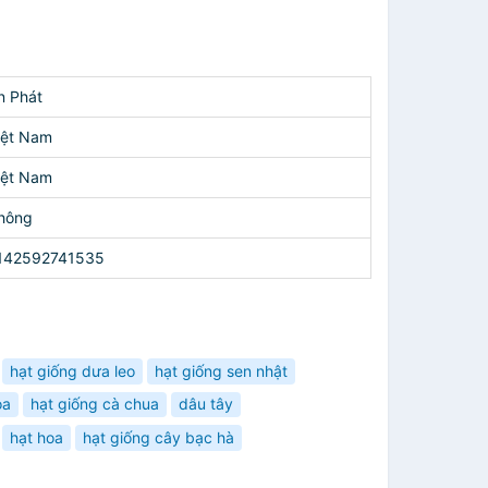
n Phát
iệt Nam
iệt Nam
hông
142592741535
hạt giống dưa leo
hạt giống sen nhật
oa
hạt giống cà chua
dâu tây
hạt hoa
hạt giống cây bạc hà