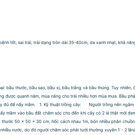
bệnh tốt, sai trái, trái dạng tròn dài 35-40cm, da xanh nhạt, khả 
ại: bầu thước, bầu sao, bầu xị, bầu trắng và bầu thúng. Tuy nhiên, ở
được quanh năm, mùa nắng cho trái nhiều hơn mùa mưa. Bầu phát tr
đầy đủ để nẩy mầm.
1. Kỹ thuật trồng cây:
Người trồng nên ngâm hạt 
ẩy mầm vào bầu đất chăm sóc cho đến khi cây có 2 lá thật mới đem
kích thước 50 x 50 x 30 cm, hốc cách nhau 1m, bón nhiều phân chu
ều nước, do đó người chăm sóc phải tưới thường xuyên 1 - 2 lần/