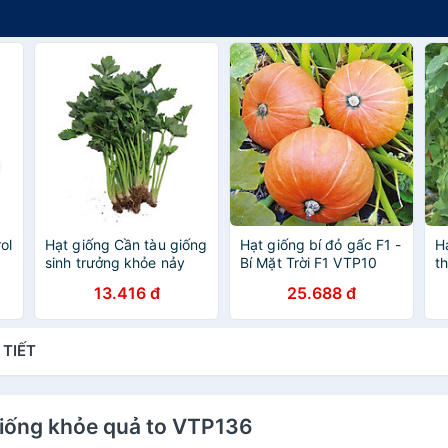
ol
Hạt giống Cần tàu giống
Hạt giống bí đỏ gấc F1 -
H
sinh trưởng khỏe nảy
Bí Mặt Trời F1 VTP10
t
mầm tốt VTP30
s
13.416 đ
25.688 đ
 TIẾT
1 giống khỏe quả to VTP136