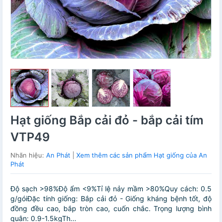
Hạt giống Bắp cải đỏ - bắp cải tím
VTP49
Nhãn hiệu:
An Phát
|
Xem thêm các sản phẩm Hạt giống của An
Phát
Độ sạch >98%Độ ẩm <9%Tỉ lệ nảy mầm >80%Quy cách: 0.5
g/góiĐặc tính giống: Bắp cải đỏ - Giống kháng bệnh tốt, độ
đồng đều cao, bắp tròn cao, cuốn chắc. Trọng lượng bình
quân: 0.9-1.5kgTh...