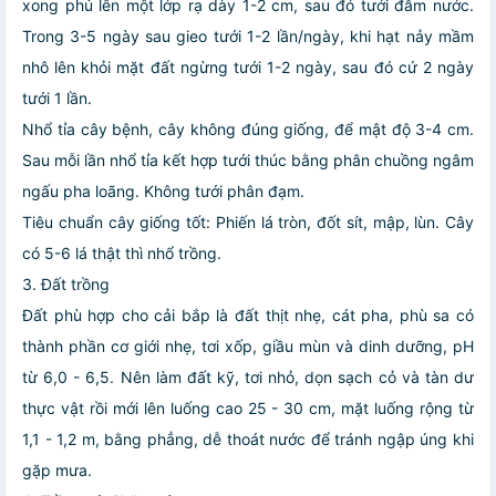
xong phủ lên một lớp rạ dày 1-2 cm, sau đó tưới đẫm nước.
Trong 3-5 ngày sau gieo tưới 1-2 lần/ngày, khi hạt nảy mầm
nhô lên khỏi mặt đất ngừng tưới 1-2 ngày, sau đó cứ 2 ngày
tưới 1 lần.
Nhổ tỉa cây bệnh, cây không đúng giống, để mật độ 3-4 cm.
Sau mỗi lần nhổ tỉa kết hợp tưới thúc bằng phân chuồng ngâm
ngấu pha loãng. Không tưới phân đạm.
Tiêu chuẩn cây giống tốt: Phiến lá tròn, đốt sít, mập, lùn. Cây
có 5-6 lá thật thì nhổ trồng.
3. Đất trồng
Đất phù hợp cho cải bắp là đất thịt nhẹ, cát pha, phù sa có
thành phần cơ giới nhẹ, tơi xốp, giầu mùn và dinh dưỡng, pH
từ 6,0 - 6,5. Nên làm đất kỹ, tơi nhỏ, dọn sạch cỏ và tàn dư
thực vật rồi mới lên luống cao 25 - 30 cm, mặt luống rộng từ
1,1 - 1,2 m, bằng phẳng, dễ thoát nước để tránh ngập úng khi
gặp mưa.