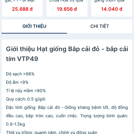
Trời F1 VTP10
to đẹp - năng
tròn VTP145
25.688 đ
19.656 đ
14.040 đ
suất cao VTP55
GIỚI THIỆU
CHI TIẾT
Giới thiệu Hạt giống Bắp cải đỏ - bắp cải
tím VTP49
Độ sạch >98%
Độ ẩm <9%
Tỉ lệ nảy mầm >80%
Quy cách: 0.5 g/gói
Đặc tính giống: Bắp cải đỏ - Giống kháng bệnh tốt, độ đồng
đều cao, bắp tròn cao, cuốn chắc. Trọng lượng bình quân:
0.9-1.5kg
Thời vụ trồng: quanh năm, chính vụ đông xuân