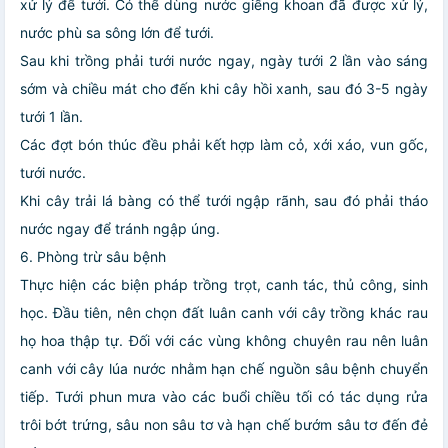
xử lý để tưới. Có thể dùng nước giếng khoan đã được xử lý,
nước phù sa sông lớn để tưới.
Sau khi trồng phải tưới nước ngay, ngày tưới 2 lần vào sáng
sớm và chiều mát cho đến khi cây hồi xanh, sau đó 3-5 ngày
tưới 1 lần.
Các đợt bón thúc đều phải kết hợp làm cỏ, xới xáo, vun gốc,
tưới nước.
Khi cây trải lá bàng có thể tưới ngập rãnh, sau đó phải tháo
nước ngay để tránh ngập úng.
6. Phòng trừ sâu bệnh
Thực hiện các biện pháp trồng trọt, canh tác, thủ công, sinh
học. Đầu tiên, nên chọn đất luân canh với cây trồng khác rau
họ hoa thập tự. Đối với các vùng không chuyên rau nên luân
canh với cây lúa nước nhằm hạn chế nguồn sâu bệnh chuyển
tiếp. Tưới phun mưa vào các buổi chiều tối có tác dụng rửa
trôi bớt trứng, sâu non sâu tơ và hạn chế bướm sâu tơ đến đẻ