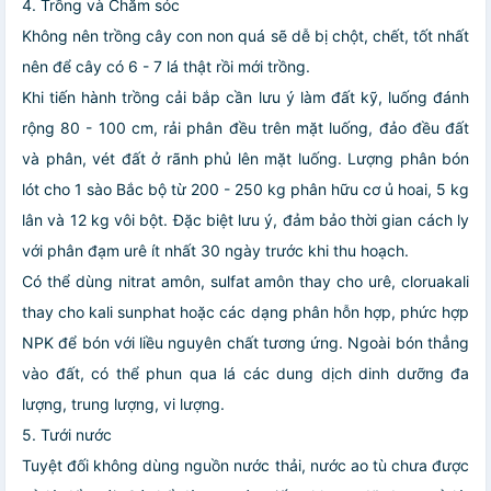
4. Trồng và Chăm sóc
Không nên trồng cây con non quá sẽ dễ bị chột, chết, tốt nhất
nên để cây có 6 - 7 lá thật rồi mới trồng.
Khi tiến hành trồng cải bắp cần lưu ý làm đất kỹ, luống đánh
rộng 80 - 100 cm, rải phân đều trên mặt luống, đảo đều đất
và phân, vét đất ở rãnh phủ lên mặt luống. Lượng phân bón
lót cho 1 sào Bắc bộ từ 200 - 250 kg phân hữu cơ ủ hoai, 5 kg
lân và 12 kg vôi bột. Đặc biệt lưu ý, đảm bảo thời gian cách ly
với phân đạm urê ít nhất 30 ngày trước khi thu hoạch.
Có thể dùng nitrat amôn, sulfat amôn thay cho urê, cloruakali
thay cho kali sunphat hoặc các dạng phân hỗn hợp, phức hợp
NPK để bón với liều nguyên chất tương ứng. Ngoài bón thẳng
vào đất, có thể phun qua lá các dung dịch dinh dưỡng đa
lượng, trung lượng, vi lượng.
5. Tưới nước
Tuyệt đối không dùng nguồn nước thải, nước ao tù chưa được