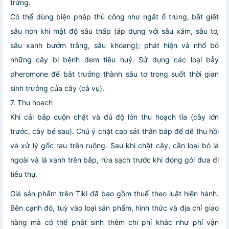
trứng.
Có thể dùng biện pháp thủ công như ngắt ổ trứng, bắt giết
sâu non khi mật độ sâu thấp (áp dụng với sâu xám, sâu tơ,
sâu xanh bướm trắng, sâu khoang); phát hiện và nhổ bỏ
những cây bị bệnh đem tiêu huỷ. Sử dụng các loại bẫy
pheromone để bắt trưởng thành sâu tơ trong suốt thời gian
sinh trưởng của cây (cả vụ).
7. Thu hoạch
Khi cải bắp cuộn chặt và đủ độ lớn thu hoạch tỉa (cây lớn
trước, cây bé sau). Chú ý chặt cao sát thân bắp để dễ thu hồi
và xử lý gốc rau trên ruộng. Sau khi chặt cây, cần loại bỏ lá
ngoài và lá xanh trên bắp, rửa sạch trước khi đóng gói đưa đi
tiêu thụ.
Giá sản phẩm trên Tiki đã bao gồm thuế theo luật hiện hành.
Bên cạnh đó, tuỳ vào loại sản phẩm, hình thức và địa chỉ giao
hàng mà có thể phát sinh thêm chi phí khác như phí vận