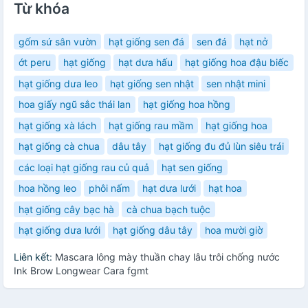
Từ khóa
gốm sứ sân vườn
hạt giống sen đá
sen đá
hạt nở
ớt peru
hạt giống
hạt dưa hấu
hạt giống hoa đậu biếc
hạt giống dưa leo
hạt giống sen nhật
sen nhật mini
hoa giấy ngũ sắc thái lan
hạt giống hoa hồng
hạt giống xà lách
hạt giống rau mầm
hạt giống hoa
hạt giống cà chua
dâu tây
hạt giống đu đủ lùn siêu trái
các loại hạt giống rau củ quả
hạt sen giống
hoa hồng leo
phôi nấm
hạt dưa lưới
hạt hoa
hạt giống cây bạc hà
cà chua bạch tuộc
hạt giống dưa lưới
hạt giống dâu tây
hoa mười giờ
Liên kết:
Mascara lông mày thuần chay lâu trôi chống nước
Ink Brow Longwear Cara fgmt