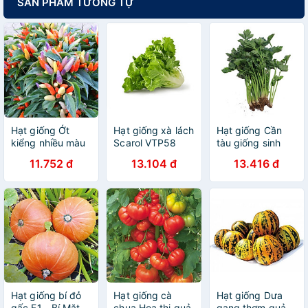
SẢN PHẨM TƯƠNG TỰ
Hạt giống Ớt
Hạt giống xà lách
Hạt giống Cần
kiểng nhiều màu
Scarol VTP58
tàu giống sinh
- Ớt ngũ sắc
trưởng khỏe nảy
11.752 đ
13.104 đ
13.416 đ
VTP80
mầm tốt VTP30
Hạt giống bí đỏ
Hạt giống cà
Hạt giống Dưa
gấc F1 - Bí Mặt
chua Hoa thị quả
gang thơm quả