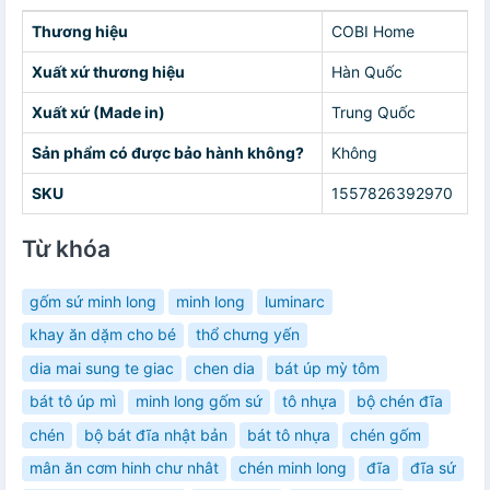
Thương hiệu
COBI Home
Xuất xứ thương hiệu
Hàn Quốc
Xuất xứ (Made in)
Trung Quốc
Sản phẩm có được bảo hành không?
Không
SKU
1557826392970
Từ khóa
gốm sứ minh long
minh long
luminarc
khay ăn dặm cho bé
thổ chưng yến
dia mai sung te giac
chen dia
bát úp mỳ tôm
bát tô úp mì
minh long gốm sứ
tô nhựa
bộ chén đĩa
chén
bộ bát đĩa nhật bản
bát tô nhựa
chén gốm
mân ăn cơm hinh chư nhât
chén minh long
đĩa
đĩa sứ