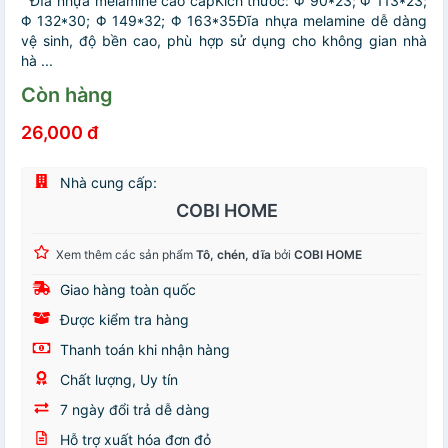
Đĩa nhựa melamine cao cấpKích thước: Φ 90*23; Φ 113*23;
Φ 132*30; Φ 149*32; Φ 163*35Đĩa nhựa melamine dễ dàng
vệ sinh, độ bền cao, phù hợp sử dụng cho không gian nhà
hà ...
Còn hàng
26,000 đ
Nhà cung cấp:
COBI HOME
Xem thêm các sản phẩm
Tô, chén, dĩa
bởi
COBI HOME
Giao hàng toàn quốc
Được kiểm tra hàng
Thanh toán khi nhận hàng
Chất lượng, Uy tín
7 ngày đổi trả dễ dàng
Hỗ trợ xuất hóa đơn đỏ