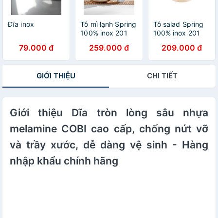
Đĩa inox
Tô mì lạnh Spring
Tô salad Spring
100% inox 201
100% inox 201
cao cấp, không
cao cấp, không
79.000 đ
259.000 đ
209.000 đ
sét, thành cao,
sét, thành cao,
lòng sâu cao cấp
lòng sâu cao cấp
- Cobihome
- Cobihome
GIỚI THIỆU
CHI TIẾT
Giới thiệu Dĩa tròn lòng sâu nhựa
melamine COBI cao cấp, chống nứt vỡ
và trầy xước, dễ dàng vệ sinh - Hàng
nhập khẩu chính hãng