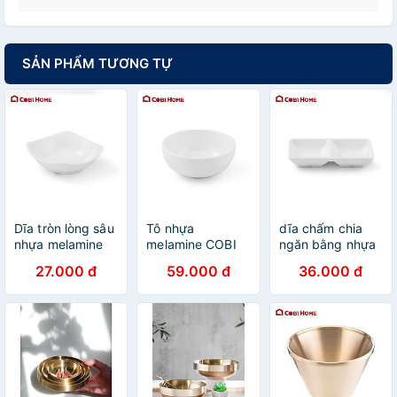
SẢN PHẨM TƯƠNG TỰ
Dĩa tròn lòng sâu
Tô nhựa
dĩa chấm chia
nhựa melamine
melamine COBI
ngăn bằng nhựa
COBI cao cấp,
cao cấp chống
melamine cao
27.000 đ
59.000 đ
36.000 đ
chống nứt vỡ và
nứt vỡ và trầy
cấp
trầy xước, dễ
xước,chống bám
378268/378269.
dàng vệ sinh -
bụi và dễ dàng
NHẬP KHẨU VÀ
Hàng nhập khẩu
vệ sinh - Hàng
PHÂN PHỐI
chính hãng
nhập khẩu chính
CHÍNH HÃNG
hãng
COBI HOME