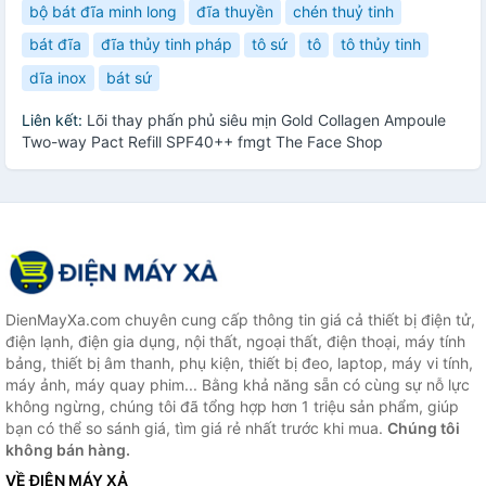
bộ bát đĩa minh long
đĩa thuyền
chén thuỷ tinh
bát đĩa
đĩa thủy tinh pháp
tô sứ
tô
tô thủy tinh
dĩa inox
bát sứ
Liên kết:
Lõi thay phấn phủ siêu mịn Gold Collagen Ampoule
Two-way Pact Refill SPF40++ fmgt The Face Shop
DienMayXa.com chuyên cung cấp thông tin giá cả thiết bị điện tử,
điện lạnh, điện gia dụng, nội thất, ngoại thất, điện thoại, máy tính
bảng, thiết bị âm thanh, phụ kiện, thiết bị đeo, laptop, máy vi tính,
máy ảnh, máy quay phim... Bằng khả năng sẵn có cùng sự nỗ lực
không ngừng, chúng tôi đã tổng hợp hơn 1 triệu sản phẩm, giúp
bạn có thể so sánh giá, tìm giá rẻ nhất trước khi mua.
Chúng tôi
không bán hàng.
VỀ ĐIỆN MÁY XẢ