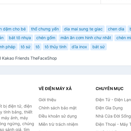
n dặm cho bé
thổ chưng yến
dia mai sung te giac
chen dia
ản
bát tô nhựa
chén gốm
mân ăn cơm hinh chư nhât
chén mi
inh pháp
tô sứ
tô
tô thủy tinh
dĩa inox
bát sứ
il Kakao Friends TheFaceShop
VỀ ĐIỆN MÁY XẢ
CHUYÊN MỤC
Giới thiệu
Điện Tử - Điện Lạ
 bị điện tử, điện
Chính sách bảo mật
Điện Gia Dụng
y tính bảng, thiết
Điều khoản sử dụng
Nhà Cửa Đời Sống
h, máy ảnh, máy
hông ngừng, chúng
Miễn trừ trách nhiệm
Điện Thoại - Máy 
so sánh giá, tìm