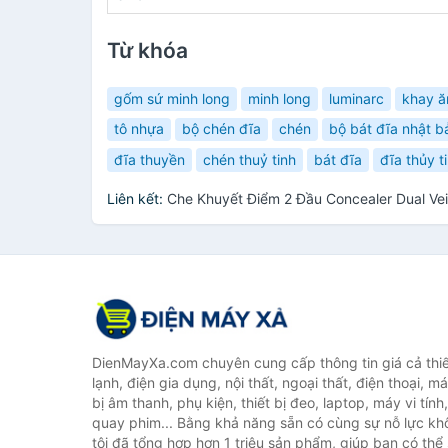
Từ khóa
gốm sứ minh long
minh long
luminarc
khay ă
tô nhựa
bộ chén đĩa
chén
bộ bát đĩa nhật b
đĩa thuyền
chén thuỷ tinh
bát đĩa
đĩa thủy t
Liên kết:
Che Khuyết Điểm 2 Đầu Concealer Dual Ve
DienMayXa.com chuyên cung cấp thông tin giá cả thiết
lạnh, điện gia dụng, nội thất, ngoại thất, điện thoại, má
bị âm thanh, phụ kiện, thiết bị đeo, laptop, máy vi tín
quay phim... Bằng khả năng sẵn có cùng sự nỗ lực k
tôi đã tổng hợp hơn 1 triệu sản phẩm, giúp bạn có thể 