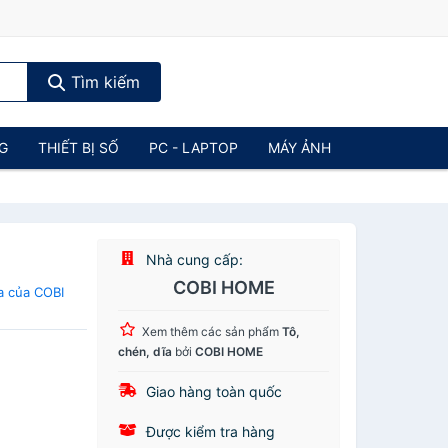
Tìm kiếm
NG
THIẾT BỊ SỐ
PC - LAPTOP
MÁY ẢNH
Nhà cung cấp:
COBI HOME
a của COBI
Xem thêm các sản phẩm
Tô,
chén, dĩa
bởi
COBI HOME
Giao hàng toàn quốc
Được kiểm tra hàng