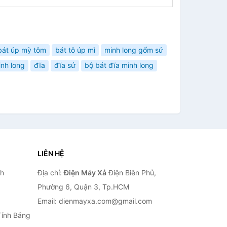
bát úp mỳ tôm
bát tô úp mì
minh long gốm sứ
nh long
đĩa
đĩa sứ
bộ bát đĩa minh long
LIÊN HỆ
nh
Địa chỉ:
Điện Máy Xả
Điện Biên Phủ,
Phường 6, Quận 3, Tp.HCM
Email: dienmayxa.com@gmail.com
Tính Bảng