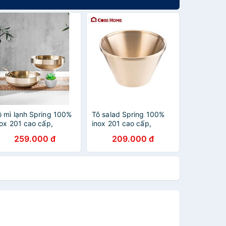
ô mì lạnh Spring 100%
Tô salad Spring 100%
nox 201 cao cấp,
inox 201 cao cấp,
hông sét, thành cao,
không sét, thành cao,
259.000 đ
209.000 đ
òng sâu cao cấp -
lòng sâu cao cấp -
obihome
Cobihome