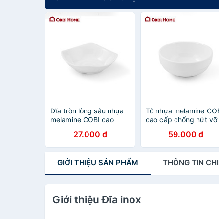
Dĩa tròn lòng sâu nhựa
Tô nhựa melamine CO
melamine COBI cao
cao cấp chống nứt vỡ
cấp, chống nứt vỡ và
và trầy xước,chống
27.000 đ
59.000 đ
trầy xước, dễ dàng vệ
bám bụi và dễ dàng v
sinh - Hàng nhập khẩu
sinh - Hàng nhập khẩ
chính hãng
chính hãng
GIỚI THIỆU
SẢN PHẨM
THÔNG TIN
CHI
Giới thiệu Đĩa inox