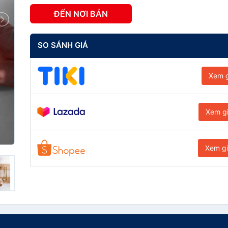
ĐẾN NƠI BÁN
SO SÁNH GIÁ
Xem g
Xem g
Xem g