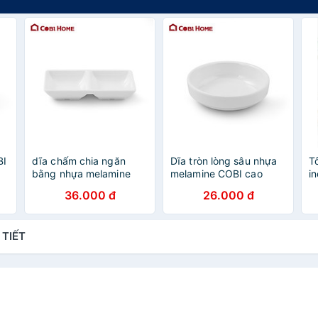
BI
dĩa chấm chia ngăn
Dĩa tròn lòng sâu nhựa
T
bằng nhựa melamine
melamine COBI cao
i
cao cấp
cấp, chống nứt vỡ và
k
36.000 đ
26.000 đ
ệ
378268/378269. NHẬP
trầy xước, dễ dàng vệ
l
u
KHẨU VÀ PHÂN PHỐI
sinh - Hàng nhập khẩu
C
CHÍNH HÃNG COBI
chính hãng
 TIẾT
HOME