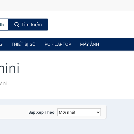
Tìm kiếm
ini
NG
THIẾT BỊ SỐ
PC - LAPTOP
MÁY ẢNH
mini
Mini
Sắp Xếp Theo