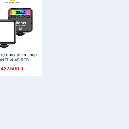
trợ quay phim chụp
ANZI VL49 RGB -
hập khẩu
437.500 đ