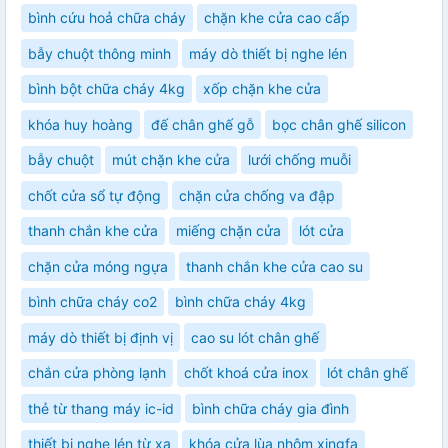
bình cứu hoả chữa cháy
chặn khe cửa cao cấp
bẫy chuột thông minh
máy dò thiết bị nghe lén
bình bột chữa cháy 4kg
xốp chặn khe cửa
khóa huy hoàng
đế chân ghế gỗ
bọc chân ghế silicon
bẫy chuột
mút chặn khe cửa
lưới chống muỗi
chốt cửa sổ tự động
chặn cửa chống va đập
thanh chắn khe cửa
miếng chặn cửa
lót cửa
chặn cửa móng ngựa
thanh chắn khe cửa cao su
bình chữa cháy co2
bình chữa cháy 4kg
máy dò thiết bị định vị
cao su lót chân ghế
chắn cửa phòng lạnh
chốt khoá cửa inox
lót chân ghế
thẻ từ thang máy ic-id
bình chữa cháy gia đình
thiết bị nghe lén từ xa
khóa cửa lùa nhôm xingfa