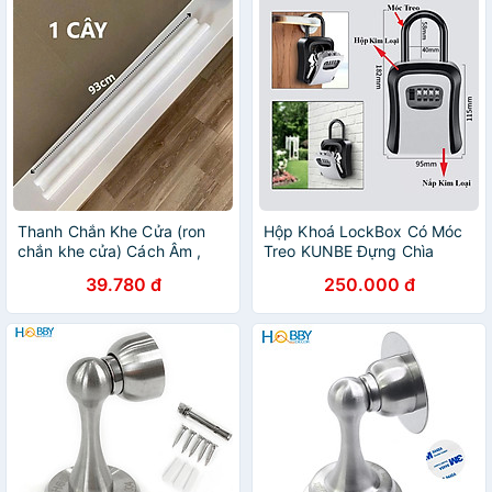
Thanh Chắn Khe Cửa (ron
Hộp Khoá LockBox Có Móc
chắn khe cửa) Cách Âm ,
Treo KUNBE Đựng Chìa
Chống Côn Trùng , Chống
Khóa Treo Tường Cho
39.780 đ
250.000 đ
Thoát Hơi Máy Lạnh Máy
Homestay
Điều Hòa - Hàng Chuẩn Loại
1 PaKaSa