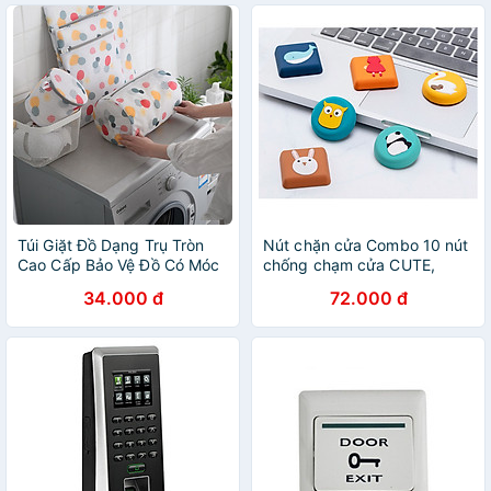
Túi Giặt Đồ Dạng Trụ Tròn
Nút chặn cửa Combo 10 nút
Cao Cấp Bảo Vệ Đồ Có Móc
chống chạm cửa CUTE,
Phơi Tiện Lợi (Vải Mềm - Có
miếng nhựa đệm sau cửa
34.000 đ
72.000 đ
Thể Xếp Gọn)
giảm tiếng động, chống trầy
GD291-NCC-CUTE-10