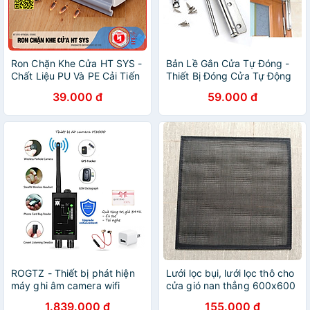
Ron Chặn Khe Cửa HT SYS -
Bản Lề Gắn Cửa Tự Đóng -
Chất Liệu PU Và PE Cải Tiến
Thiết Bị Đóng Cửa Tự Động
- Ron Chặn Khe Cửa, Chân
39.000 đ
59.000 đ
Cửa, Khung Cửa - Ngăn Gió
Lùa, Cách Âm, Chống Bụi,
Ngăn Côn Trùng, Chống
Thoát Khí Điều Hòa, Chống
Va Đập Cửa - Hàng Chính
Hãng
ROGTZ - Thiết bị phát hiện
Lưới lọc bụi, lưới lọc thô cho
máy ghi âm camera wifi
cửa gió nan thẳng 600x600
M8000 - Máy phát hiện
1.839.000 đ
155.000 đ