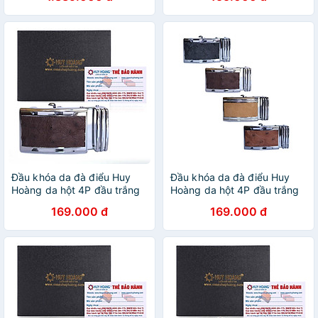
camera máy ghi âm M8000
- Máy dò đa chức năng
chống g.ián điệp M8000 -
Hàng Chính Hãng
Đầu khóa da đà điểu Huy
Đầu khóa da đà điểu Huy
Hoàng da hột 4P đầu trắng
Hoàng da hột 4P đầu trắng
màu nâu đất HT9422
màu đen, nâu đất, vàng bò,
169.000 đ
169.000 đ
nâu đỏ HT9421-22-23-24