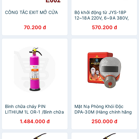
CÔNG TẮC EXIT MỞ CỬA
Bộ khởi động từ JYS-18P
12~18A 220V, 6~9A 380V,
9~13A JYE hàng chính hãng
70.200 đ
570.200 đ
Bình chữa cháy PIN
Mặt Nạ Phòng Khói Độc
LITHIUM 1L OR-1 /Bình chữa
DPA-30M (Hàng chính hãng
cháy xe điện / Bình chữa
của Bộ Công An)
1.484.000 đ
250.000 đ
cháy đa năng 1 lít