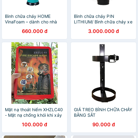
Bình chữa cháy HOME
Bình chữa cháy PIN
VinaFoam – dành cho nhà
LITHIUM/ Bình chữa cháy xe
bếp (950 ml)
điện / Bình chữa cháy đa
660.000 đ
3.000.000 đ
năng
Mặt nạ thoát hiểm XHZLC40
GIÁ TREO BÌNH CHỮA CHÁY
- Mặt nạ chống khói khi xảy
BẰNG SẮT
ra hỏa hoạn
100.000 đ
90.000 đ