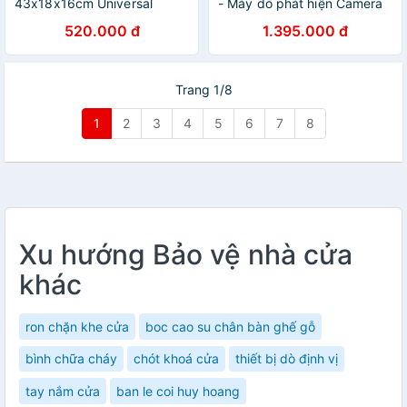
43x18x16cm Universal
- Máy dò phát hiện Camera
Cable Wire Management
ẩn Máy ghi âm Máy nghe
520.000 đ
1.395.000 đ
Box LP110 - Hàng Chính
trộm Sóng wifi GPS Tín hiệu
Hãng
điện thoại Độ nhạy cao
Phạm vi dò rộng 1MHz -
8000MHz Pin Lithium dung
Trang 1/8
lượng cao 10-15h Nhỏ gọn
Đơn giản Dễ sử dụng Oto
1
2
3
4
5
6
7
8
Khách sạn - Hàng Chính
Hãng
Xu hướng Bảo vệ nhà cửa
khác
ron chặn khe cửa
boc cao su chân bàn ghế gỗ
bình chữa cháy
chót khoá cửa
thiết bị dò định vị
tay nắm cửa
ban le coi huy hoang