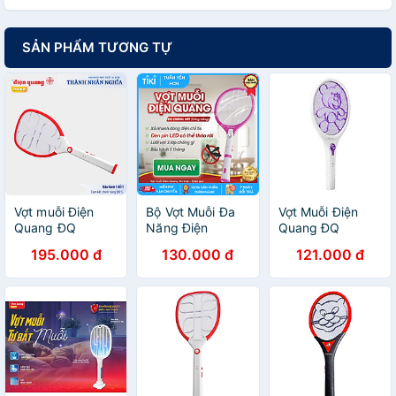
SẢN PHẨM TƯƠNG TỰ
Vợt muỗi Điện
Bộ Vợt Muỗi Đa
Vợt Muỗi Điện
Quang ĐQ
Năng Điện
Quang ĐQ
EMR02 WR
Quang ĐQ
EMR04 WP -
195.000 đ
130.000 đ
121.000 đ
(Trắng-Đỏ) Xả
EMR05L WPI -
Trắng Phối Tím
nhanh dòng điện
Trắng Phối Hồng
5 giây, gọn nhẹ