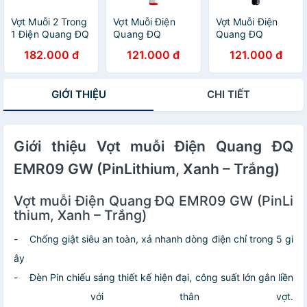
Vợt Muỗi 2 Trong
Vợt Muỗi Điện
Vợt Muỗi Điện
1 Điện Quang ĐQ
Quang ĐQ
Quang ĐQ
EMR10 W - Vợt
EMR02 WR -
EMR01 BLR - Đen
182.000 đ
121.000 đ
121.000 đ
muỗi kiêm đèn
Trắng Phối Đỏ
Phối Đỏ
bắt muỗi thông
minh, tự động,
GIỚI THIỆU
CHI TIẾT
Pin 1200 mAh,
Bảo Hành 12
tháng
Giới thiệu Vợt muỗi Điện Quang ĐQ
EMR09 GW (PinLithium, Xanh – Trắng)
Vợt muỗi Điện Quang ĐQ EMR09 GW (PinLi
thium, Xanh – Trắng)
- Chống giật siêu an toàn, xả nhanh dòng điện chỉ trong 5 gi
ây
- Đèn Pin chiếu sáng thiết kế hiện đại, công suất lớn gắn liền
với thân vợt.