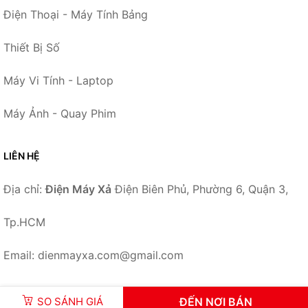
Điện Thoại - Máy Tính Bảng
Thiết Bị Số
Máy Vi Tính - Laptop
Máy Ảnh - Quay Phim
LIÊN HỆ
Địa chỉ:
Điện Máy Xả
Điện Biên Phủ, Phường 6, Quận 3,
Tp.HCM
Email: dienmayxa.com@gmail.com
SO SÁNH GIÁ
ĐẾN NƠI BÁN
© 2026 –
DienMayXa.com
-
Điện Máy Xả
.