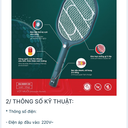
2/ THÔNG SỐ KỸ THUẬT:
* Thông số điện:
- Điện áp đầu vào: 220V~