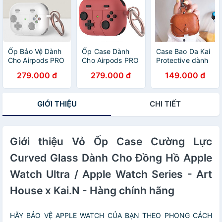
Ốp Bảo Vệ Dành
Ốp Case Dành
Case Bao Da Kai
Cho Airpods PRO
Cho Airpods PRO
Protective dành
2, Kai.N Game
2, Kai.N Game
cho AirpodsPro,
279.000 đ
279.000 đ
149.000 đ
Pad Case, Kèm
Pad Case Kèm
Nhiều Màu Sắc -
Móc Khóa - Hàng
Móc Khóa - Hàng
Hàng Chính Hãng
Chính Hãng
Chính Hãng
GIỚI THIỆU
CHI TIẾT
Giới thiệu Vỏ Ốp Case Cường Lực
Curved Glass Dành Cho Đồng Hồ Apple
Watch Ultra / Apple Watch Series - Art
House x Kai.N - Hàng chính hãng
HÃY BẢO VỆ APPLE WATCH CỦA BẠN THEO PHONG CÁCH