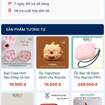
7 ngày đổi trả dễ dàng
Hỗ trợ xuất hóa đơn đỏ
SẢN PHẨM TƯƠNG TỰ
Bao Case Hình
Ốp Capybara
Ốp Bảo Vệ Dành
Heo hồng và trái
dành cho Airpods
Cho Airpods PRO
tim dành cho
1,2/ Airpods Pro/
2, Kai.N Bounce
79.000 đ
79.000 đ
249.000 đ
Airpods 1,2/
Airpods Pro 2/
Silicone - Hàng
Airpods Pro/
Airpods 3 hot
Chính Hãng
Airpods Pro 2/
Trend- Hàng
Airpods 3_ Hàng
chính hãng
chính hãng