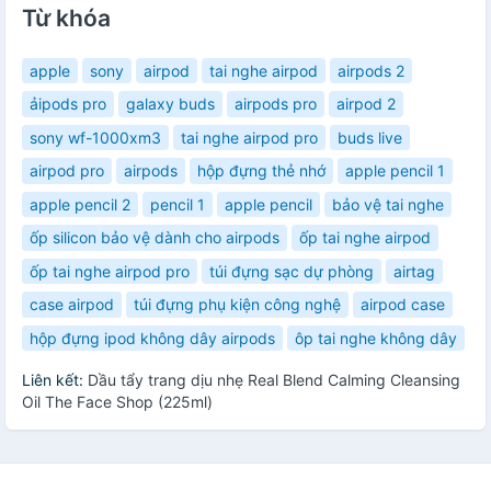
Từ khóa
apple
sony
airpod
tai nghe airpod
airpods 2
ảipods pro
galaxy buds
airpods pro
airpod 2
sony wf-1000xm3
tai nghe airpod pro
buds live
airpod pro
airpods
hộp đựng thẻ nhớ
apple pencil 1
apple pencil 2
pencil 1
apple pencil
bảo vệ tai nghe
ốp silicon bảo vệ dành cho airpods
ốp tai nghe airpod
ốp tai nghe airpod pro
túi đựng sạc dự phòng
airtag
case airpod
túi đựng phụ kiện công nghệ
airpod case
hộp đựng ipod không dây airpods
ôp tai nghe không dây
Liên kết:
Dầu tẩy trang dịu nhẹ Real Blend Calming Cleansing
Oil The Face Shop (225ml)