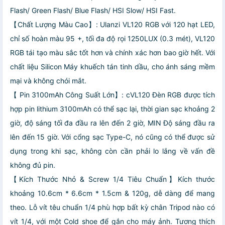
Flash/ Green Flash/ Blue Flash/ HSI Slow/ HSI Fast.
【Chất Lượng Màu Cao】: Ulanzi VL120 RGB với 120 hạt LED,
chỉ số hoàn màu 95 +, tối đa độ rọi 1250LUX (0.3 mét), VL120
RGB tái tạo màu sắc tốt hơn và chính xác hơn bao giờ hết. Với
chất liệu Silicon Máy khuếch tán tinh dầu, cho ánh sáng mềm
mại và không chói mắt.
【 Pin 3100mAh Công Suất Lớn】: cVL120 Đèn RGB được tích
hợp pin lithium 3100mAh có thể sạc lại, thời gian sạc khoảng 2
giờ, độ sáng tối đa đầu ra lên đến 2 giờ, MIN Độ sáng đầu ra
lên đến 15 giờ. Với cổng sạc Type-C, nó cũng có thể được sử
dụng trong khi sạc, không còn cần phải lo lắng về vấn đề
không đủ pin.
【Kích Thước Nhỏ & Screw 1/4 Tiêu Chuẩn】Kích thước
khoảng 10.6cm * 6.6cm * 1.5cm & 120g, dễ dàng để mang
theo. Lỗ vít têu chuẩn 1/4 phù hợp bất kỳ chân Tripod nào có
vít 1/4, với một Cold shoe để gắn cho máy ảnh. Tương thích