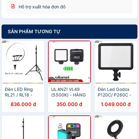
Hỗ trợ xuất hóa đơn đỏ
SẢN PHẨM TƯƠNG TỰ
Đèn LED Ring
ULANZI VL49
Đèn Led Godox
RL21 / RL18 -
(5500K) - HÀNG
P120C/ P260C -
Đèn Led Dành
CHÍNH HÃNG -
Đèn LED Siêu
836.000 đ
350.000 đ
1.049.000 đ
Cho Chụp Ảnh ,
Đèn Led tích hợp
Mỏng Dành Cho
Quay Phim, Phát
pin Lithium
Máy Ảnh Và Máy
Trực Tiếp, Nhiệt
2000mAh
Quay, Nhiệt Độ
Độ Màu 2700K-
Màu 3300K-
6500K, Công
5600K, Công
Suất Tối Đa 36W-
Suất Tối Đa 30W