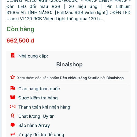
ULANZI VL120 RGB (2500-9000K) - HÀNG CHÍNH HÃNG -
Đèn LED đổi màu RGB | 20 hiệu ứng | Pin Lithium
3100mAh TÍNH NĂNG:【Full Màu RGB Video light】: ĐÈN LED
Ulanzi VL120 RGB Video Light thông qua 120 h...
Còn hàng
662,500 đ
Nhà cung cấp:
Binaishop
Xem thêm các sản phẩm
Đèn chiếu sáng Studio
bởi
Binaishop
Giao hàng toàn quốc
Được kiểm tra hàng
Thanh toán khi nhận hàng
Chất lượng, Uy tín
Bảo hành
Array
7 ngày đổi trả dễ dàng