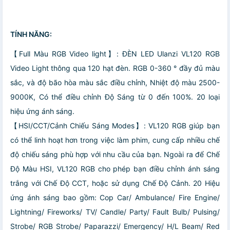
TÍNH NĂNG:
【Full Màu RGB Video light】: ĐÈN LED Ulanzi VL120 RGB
Video Light thông qua 120 hạt đèn. RGB 0-360 ° đầy đủ màu
sắc, và độ bão hòa màu sắc điều chỉnh, Nhiệt độ màu 2500-
9000K, Có thể điều chỉnh Độ Sáng từ 0 đến 100%. 20 loại
hiệu ứng ánh sáng.
【HSI/CCT/Cảnh Chiếu Sáng Modes】: VL120 RGB giúp bạn
có thể linh hoạt hơn trong việc làm phim, cung cấp nhiều chế
độ chiếu sáng phù hợp với nhu cầu của bạn. Ngoài ra để Chế
Độ Màu HSI, VL120 RGB cho phép bạn điều chỉnh ánh sáng
trắng với Chế Độ CCT, hoặc sử dụng Chế Độ Cảnh. 20 Hiệu
ứng ánh sáng bao gồm: Cop Car/ Ambulance/ Fire Engine/
Lightning/ Fireworks/ TV/ Candle/ Party/ Fault Bulb/ Pulsing/
Strobe/ RGB Strobe/ Paparazzi/ Emergency/ H/L Beam/ Red