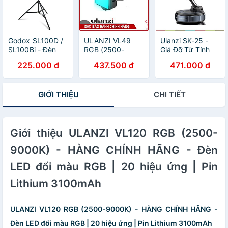
65W - Hàng
- Hàng chính
nhập khẩu
hãng
Godox SL100D /
ULANZI VL49
Ulanzi SK-25 -
SL100Bi - Đèn
RGB (2500-
Giá Đỡ Từ Tính
Led Hỗ Trợ Cho
9000K) - HÀNG
Nam Châm N52
225.000 đ
437.500 đ
471.000 đ
Quay Phim, Chụp
CHÍNH HÃNG -
Xoay Linh Hoạt
Hình, Điều Khiển
Đèn Led Đổi Màu
360° Tương
APP, Công Suất
RGB, tích hợp pin
Thích MagSafe
GIỚI THIỆU
CHI TIẾT
Tối Đa 100W -
2000mAh
Cho IPhone, Xe
Hàng chính hãng
Hơi Và Nhà Sáng
Tạo Nội Dung -
Hàng Chính Hãng
Giới thiệu ULANZI VL120 RGB (2500-
9000K) - HÀNG CHÍNH HÃNG - Đèn
LED đổi màu RGB | 20 hiệu ứng | Pin
Lithium 3100mAh
ULANZI VL120 RGB (2500-9000K) - HÀNG CHÍNH HÃNG -
Đèn LED đổi màu RGB | 20 hiệu ứng | Pin Lithium 3100mAh