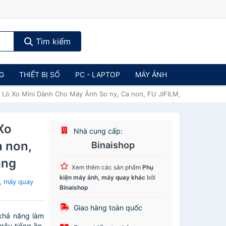
Tìm kiếm
NG
THIẾT BỊ SỐ
PC - LAPTOP
MÁY ẢNH
t Lò Xo Mini Dành Cho Máy Ảnh So ny, Ca non, FU JIFILM, Ni kon - Hàn
Xo
Nhà cung cấp:
 non,
Binaishop
ãng
Xem thêm các sản phẩm
Phụ
kiện máy ảnh, máy quay khác
bởi
, máy quay
Binaishop
Giao hàng toàn quốc
 khả năng làm
gây tiếng ồn,