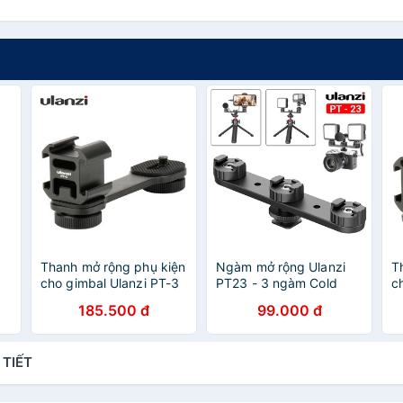
Thanh mở rộng phụ kiện
Ngàm mở rộng Ulanzi
T
cho gimbal Ulanzi PT-3
PT23 - 3 ngàm Cold
c
Shoes gắn thêm đèn,
185.500 đ
99.000 đ
mic và phụ kiện
 TIẾT