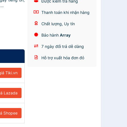
Được kiểm tra hàng
...
Thanh toán khi nhận hàng
Chất lượng, Uy tín
Bảo hành
Array
7 ngày đổi trả dễ dàng
Hỗ trợ xuất hóa đơn đỏ
iá Tiki.vn
iá Lazada
iá Shopee