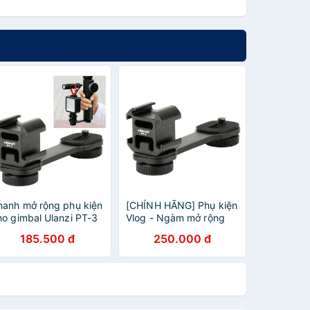
hanh mở rộng phụ kiện
[CHÍNH HÃNG] Phụ kiện
ho gimbal Ulanzi PT-3
Vlog - Ngàm mở rộng
cho chân máy, tay cầm
185.500 đ
250.000 đ
chống rung, Gimbal -
Ulanzi Triple Cold Shoe
PT-3