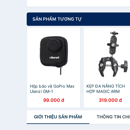
SẢN PHẨM TƯƠNG TỰ
Hộp bảo vệ GoPro Max
KẸP ĐA NĂNG TÍCH
Ulanzi GM-1
HỢP MAGIC ARM
ULANZI R094
99.000 đ
319.000 đ
GIỚI THIỆU
SẢN PHẨM
THÔNG TIN
CHI