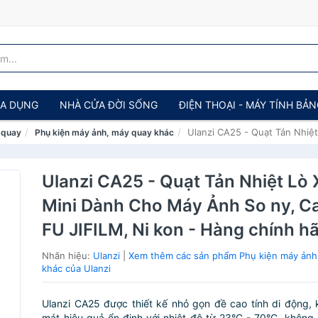
IA DỤNG
NHÀ CỬA ĐỜI SỐNG
ĐIỆN THOẠI - MÁY TÍNH BẢ
Ulanzi CA25 - Quạt Tản Nhiệ
 quay
Phụ kiện máy ảnh, máy quay khác
Ulanzi CA25 - Quạt Tản Nhiệt Lò 
Mini Dành Cho Máy Ảnh So ny, Ca
FU JIFILM, Ni kon - Hàng chính h
Nhãn hiệu:
Ulanzi
|
Xem thêm các sản phẩm Phụ kiện máy ảnh
khác của Ulanzi
Ulanzi CA25 được thiết kế nhỏ gọn đề cao tính di động,
mát hiệu quả ổn định với nhiệt độ từ 23°C - 70°C, không 