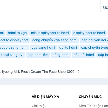
58
mi
hdmi to vga
mini displayport to hdmi
display port to hdmi
port to displayport
cổng chuyển vga sang hdmi
cáp chuyển đổi 
ayport sang hdmi
vga sang hdmi
dvi to hdmi
cáp chuyển type
thoại sang tivi
cap hdmi 5m
cổng hdmi
đầu nối hdmi
cáp h
llyeong Milk Fresh Cream The Face Shop (300ml)
VỀ ĐIỆN MÁY XẢ
CHUYÊN MỤC
Giới thiệu
Điện Tử - Điện Lạ