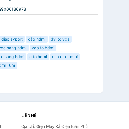
29006136973
displayport
cáp hdmi
dvi to vga
vga sang hdmi
vga to hdmi
 c sang hdmi
c to hdmi
usb c to hdmi
dmi 10m
LIÊN HỆ
nh
Địa chỉ:
Điện Máy Xả
Điện Biên Phủ,