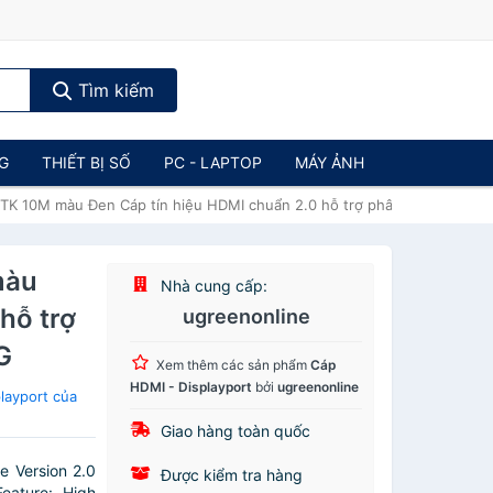
Tìm kiếm
NG
THIẾT BỊ SỐ
PC - LAPTOP
MÁY ẢNH
10M màu Đen Cáp tín hiệu HDMI chuẩn 2.0 hỗ trợ phân giải 4K -
màu
Nhà cung cấp:
ỗ trợ
ugreenonline
G
Xem thêm các sản phẩm
Cáp
HDMI - Displayport
bởi
ugreenonline
layport của
Giao hàng toàn quốc
 Version 2.0
Được kiểm tra hàng
eature: High