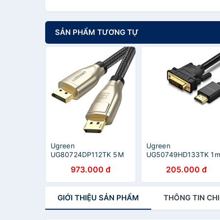
SẢN PHẨM TƯƠNG TỰ
Ugreen
Ugreen
UG80724DP112TK 5M
UG50749HD133TK 1
DP 1.4 8K 60Hz 4K
cáp hdmi ra dvi bện
973.000 đ
205.000 đ
144Hz Cáp DisplayPort
chống nhiễu - HÀNG
chuẩn 1.4 đầu mạ vàng
CHÍNH HÃNG
- HÀNG CHÍNH HÃNG
GIỚI THIỆU
SẢN PHẨM
THÔNG TIN
CHI