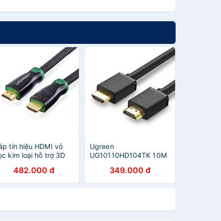
áp tín hiệu HDMI vỏ
Ugreen
ọc kim loại hỗ trợ 3D
UG10110HD104TK 10M
K2K dài 8M màu đen
màu Đen Cáp tín hiệu
482.000 đ
349.000 đ
GREEN
HDMI chuẩn 1.4 hỗ trợ
D10295HD126 Hàng
phân giải 4K * 2K -
hính hãng
HÀNG CHÍNH HÃNG