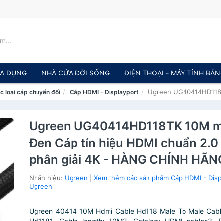
IA DỤNG
NHÀ CỬA ĐỜI SỐNG
ĐIỆN THOẠI - MÁY TÍNH BẢ
Ugreen UG40414HD118TK 
c loại cáp chuyển đổi
Cáp HDMI - Displayport
Ugreen UG40414HD118TK 10M 
Đen Cáp tín hiệu HDMI chuẩn 2.0 h
phân giải 4K - HÀNG CHÍNH HÃN
Nhãn hiệu:
Ugreen
|
Xem thêm các sản phẩm Cáp HDMI - Disp
Ugreen
Ugreen 40414 10M Hdmi Cable Hd118 Male To Male Cable
Hd1181. Cable length: 10M2. Catalog: HDMI cables3. F