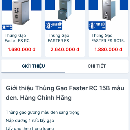
Thùng Gạo
Thùng Gạo
Thùng Gạo
Faster FS RC
FASTER FS
FASTER FS RC15.
15C. Hàng Chính
RC30. Hàng
Hàng Chính Hãng
1.690.000 đ
2.640.000 đ
1.880.000 đ
Hãng
Chính Hãng
GIỚI THIỆU
CHI TIẾT
Giới thiệu Thùng Gạo Faster RC 15B màu
đen. Hàng Chính Hãng
Thùng gạo gương màu đen sang trọng
Nắp dương 1 nấc lấy gạo
Lấy gạo theo trọng lượng