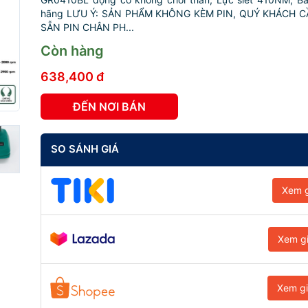
hãng LƯU Ý: SẢN PHẨM KHÔNG KÈM PIN, QUÝ KHÁCH C
SẴN PIN CHÂN PH...
Còn hàng
638,400 đ
ĐẾN NƠI BÁN
SO SÁNH GIÁ
Xem g
Xem g
Xem g