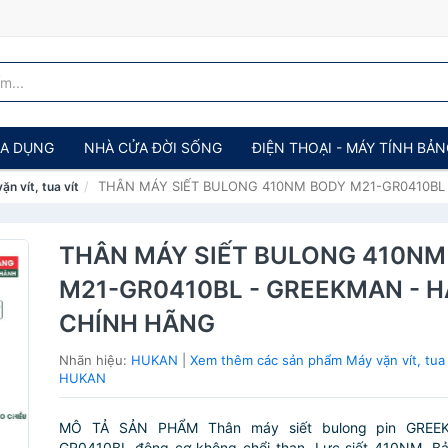
IA DỤNG
NHÀ CỬA ĐỜI SỐNG
ĐIỆN THOẠI - MÁY TÍNH BẢ
THÂN MÁY SIẾT BULONG 410NM BODY M21-GR0410BL
ặn vít, tua vít
THÂN MÁY SIẾT BULONG 410NM
M21-GR0410BL - GREEKMAN - 
CHÍNH HÃNG
Nhãn hiệu:
HUKAN
|
Xem thêm các sản phẩm Máy vặn vít, tua 
HUKAN
MÔ TẢ SẢN PHẨM Thân máy siết bulong pin GREE
GR0410BL động cơ không chổi than, Lực siết 410NM, Bả