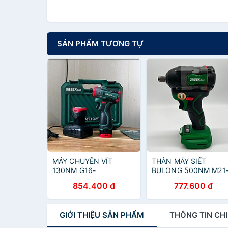
SẢN PHẨM TƯƠNG TỰ
MÁY CHUYÊN VÍT
THÂN MÁY SIẾT
130NM G16-
BULONG 500NM M21
CVB1634BL -
GM-C500 - GREEKMA
854.400 đ
777.600 đ
GREEKMAN - HÀNG
- HÀNG CHÍNH HÃNG
CHÍNH HÃNG
GIỚI THIỆU
SẢN PHẨM
THÔNG TIN
CHI