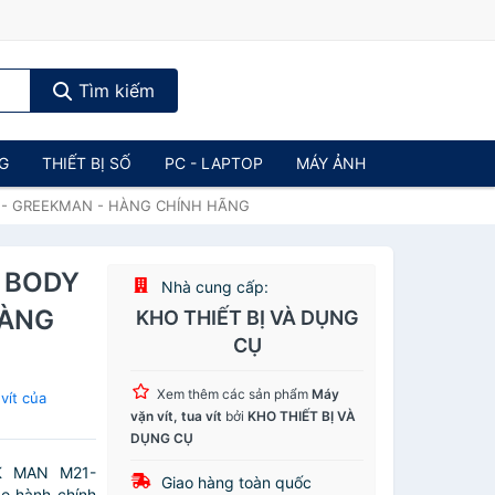
Tìm kiếm
NG
THIẾT BỊ SỐ
PC - LAPTOP
MÁY ẢNH
 - GREEKMAN - HÀNG CHÍNH HÃNG
 BODY
Nhà cung cấp:
HÀNG
KHO THIẾT BỊ VÀ DỤNG
CỤ
Xem thêm các sản phẩm
Máy
vít của
vặn vít, tua vít
bởi
KHO THIẾT BỊ VÀ
DỤNG CỤ
K MAN M21-
Giao hàng toàn quốc
o hành chính