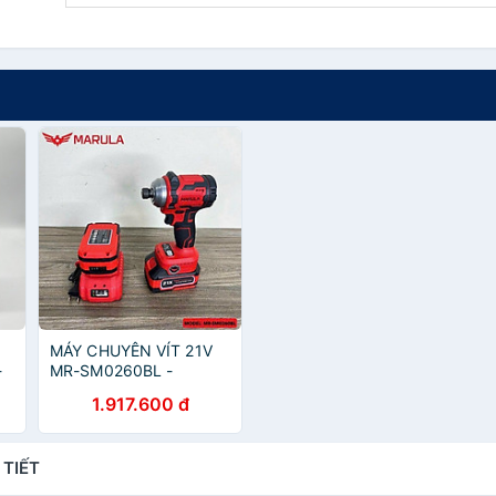
MÁY CHUYÊN VÍT 21V
-
MR-SM0260BL -
N
MARULA - HÀNG CHÍNH
1.917.600 đ
HÃNG
 TIẾT