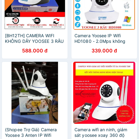
[BH12TH] CAMERA WIFI
Camera Yoosee IP Wifi
KHÔNG DÂY YOOSEE 3 RÂU
HD1080 - 2.0Mps không
FULL HD
cổng mạng LAN
588.000 đ
339.000 đ
(Shopee Trợ Giá) Camera
Camera wifi an ninh, giám
Yoosee 3 Anten IP Wifi
sát yoosee xoay 360 độ