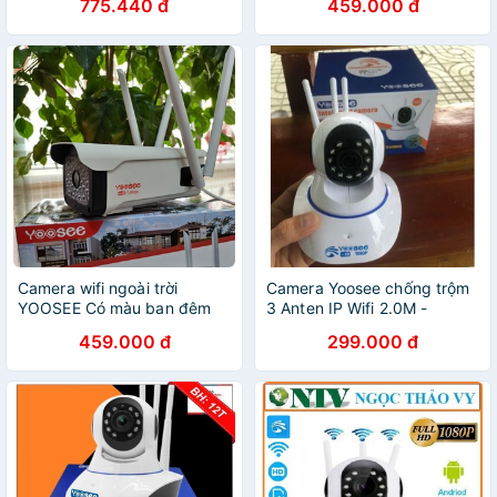
775.440 đ
459.000 đ
Camera wifi ngoài trời
Camera Yoosee chống trộm
YOOSEE Có màu ban đêm
3 Anten IP Wifi 2.0M -
1080P
HD1080
459.000 đ
299.000 đ