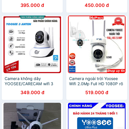
HD720
395.000 đ
450.000 đ
Camera không dây
Camera ngoài trời Yoosee
YOOSEE/CARECAM wifi 3
Wifi 2.0Mp Full HD 1080P rõ
ăng ten HD1080
nét, góc rộng, camera
349.000 đ
519.000 đ
yoosee 1080p 2 râu giá rẻ