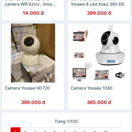
camera Wifi Ezviz , Imou ,
Yoosee 8 Led Xoay 360 Độ
Yoosee, Care Camera,
2.0Mp - 1080P - Xài Đui
14.000 đ
399.000 đ
Hikvison, Dahua
Bóng Đèn dòng 220V
Camera Yoosee HD720
Camera Yoosee 1080
399.000 đ
365.000 đ
Trang 1/100