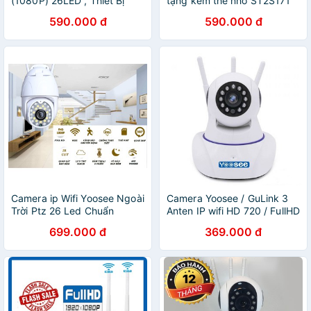
(1080P) 26LED , Thiết Bị
tặng kèm thẻ nhớ ST2S171
Quan Sát Uy Tín, Camera IP
590.000 đ
590.000 đ
Wifi Ngoài Trời EVKVO
Yoosee D26S 24 LED
Camera ip Wifi Yoosee Ngoài
Camera Yoosee / GuLink 3
Trời Ptz 26 Led Chuẩn
Anten IP wifi HD 720 / FullHD
1080P
1080
699.000 đ
369.000 đ