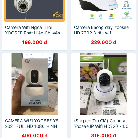
Camera Wifi Ngoài Trời
Camera không dây Yoosee
YOOSEE Phát Hiện Chuyển
HD 720P 3 râu wifi
Động
199.000 đ
389.000 đ
CAMERA WIFI YOOSEE YS-
(Shopee Trợ Giá) Camera
2021 FULLHD 1080 HÌNH
Yoosee IP Wifi HD720 - 1.0
ROBOT
490.000 đ
315.000 đ