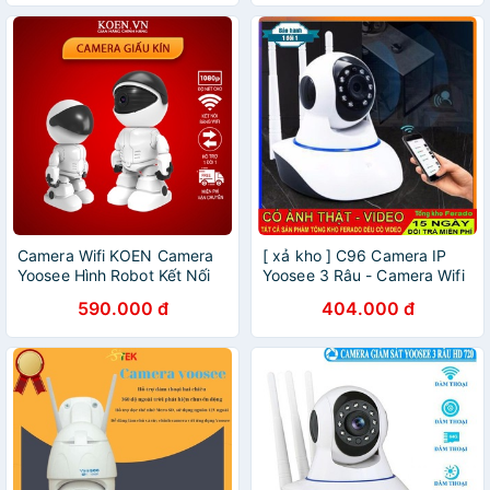
Camera Wifi KOEN Camera
[ xả kho ] C96 Camera IP
Yoosee Hình Robot Kết Nối
Yoosee 3 Râu - Camera Wifi
Wifi Lắp Được Thẻ Nhớ
YooSee HD720P, có thẻ nhớ
590.000 đ
404.000 đ
- Siêu Nét