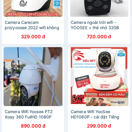
Camera Carecam
Camera ngoài trời wifi -
pro/yoosee 2022 wifi không
YOOSEE + thẻ nhớ 32GB
dây
329.000 đ
720.000 đ
Camera Wifi Yoosee PTZ
Camera Wifi YooSee
Xoay 360 FullHD 1080P
HD1080P - cài đặt Tiếng
Việt
890.000 đ
299.000 đ