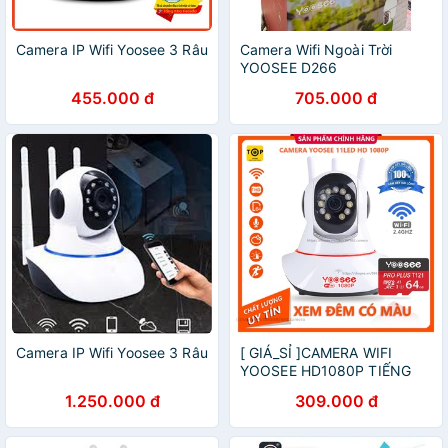
Camera IP Wifi Yoosee 3 Râu
Camera Wifi Ngoài Trời
YOOSEE D266
455.000 đ
705.000 đ
Camera IP Wifi Yoosee 3 Râu
[ GIÁ_SỈ ]CAMERA WIFI
YOOSEE HD1080P TIẾNG
VIỆT, KÈM THẺ NHỚ
1.250.000 đ
309.000 đ
YOOSEE