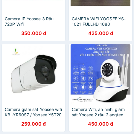
Camera IP Yoosee 3 Râu
CAMERA WIFI YOOSEE YS-
720P Wifi
1021 FULLHD 1080
350.000 đ
425.000 đ
Camera giám sát Yoosee wifi
Camera Wifi, an ninh, giám
KB -YR60S7 / Yoosee Y5T20
sát Yoosee 2 râu 2 angten
/ Yoosee Y8T20 / Yoosee YC
camera ip yoosee Bền - Tốt
259.000 đ
450.000 đ
120 - chống nước, chống bụi