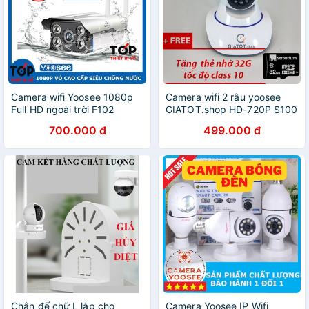
Camera wifi Yoosee 1080p
Camera wifi 2 râu yoosee
Full HD ngoài trời F102
GIATOT.shop HD-720P S100
chống nước
tặng kèm thẻ nhớ camera
700.000 đ
499.000 đ
32G
Chân đế chữ L lắp cho
Camera Yoosee IP Wifi