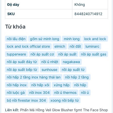
Độ dày
Không
SKU
8448240714912
Từ khóa
nồi lẩu điện
gốm sứ minh long
minh long
lock and lock
lock and lock official store
elmich
nồi đất
luminarc
tupperware
nồi áp suất cơ
nồi áp suất
nồi áp suất gas
nồi áp suất đáy từ
nồi ủ nhiệt
nagakawa
nồi áp suất bếp từ
sunhouse
nồi áp suất từ
nồi hấp 2 tầng inox hàng thái lan
nồi hấp 2 tầng
nồi hấp inox
nồi hấp xôi
xửng hấp
nồi hấp
nồi luộc gà
nồi inox 304
nồi ủ thermos
nồi ủ
bộ nồi fivestar inox 304
xoong nồi bếp từ
Liên kết:
Phấn Má Hồng Veil Glow Blusher fgmt The Face Shop