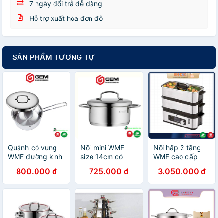
7 ngày đổi trả dễ dàng
Hỗ trợ xuất hóa đơn đỏ
SẢN PHẨM TƯƠNG TỰ
Quánh có vung
Nồi mini WMF
Nồi hấp 2 tầng
WMF đường kính
size 14cm có
WMF cao cấp
16cm, tay cầm
vung, Nồi inox
900W
800.000 đ
725.000 đ
3.050.000 đ
cách nhiệt. Chất
cromargan
liệu Cromargan
không gỉ size nhỏ
không gỉ.
[NHẬP ĐỨC]