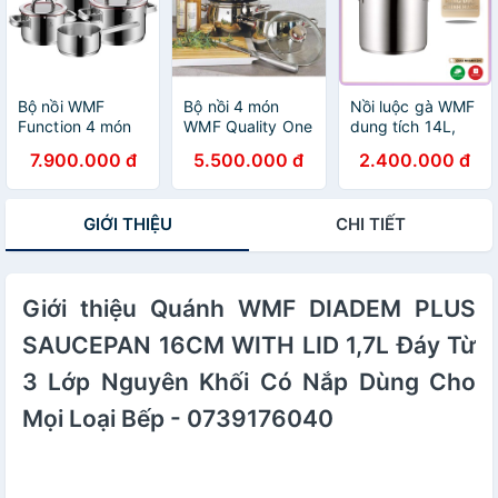
Bộ nồi WMF
Bộ nồi 4 món
Nồi luộc gà WMF
Function 4 món
WMF Quality One
dung tích 14L,
có quánh - viền
chất liệu thép
7.900.000 đ
5.500.000 đ
2.400.000 đ
đỏ
không gỉ [Hàng
Đức chính hãng]
GIỚI THIỆU
CHI TIẾT
Giới thiệu Quánh WMF DIADEM PLUS
SAUCEPAN 16CM WITH LID 1,7L Đáy Từ
3 Lớp Nguyên Khối Có Nắp Dùng Cho
Mọi Loại Bếp - 0739176040