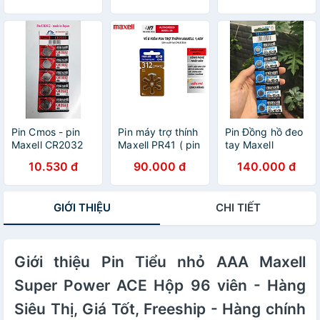
- hàng nhập
khẩu
Pin Cmos - pin
Pin máy trợ thính
Pin Đồng hồ đeo
Maxell CR2032
Maxell PR41 ( pin
tay Maxell
made in Japan- 1
312 ) / PR44 ( pin
SR927SW 1.55V
10.530 đ
90.000 đ
140.000 đ
viên
675 ) / PR48 (
395
Pin 13 ) / PR536
( Pin 10 ) 1,45V
GIỚI THIỆU
CHI TIẾT
Hàng chính hãng
Giới thiệu Pin Tiểu nhỏ AAA Maxell
Super Power ACE Hộp 96 viên - Hàng
Siêu Thị, Giá Tốt, Freeship - Hàng chính