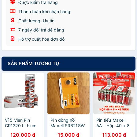
Được kiểm tra hàng
Thanh toán khi nhận hàng
Chất lượng, Uy tín
7 ngày đổi trả dễ dàng
Hỗ trợ xuất hóa đơn đỏ
SẢN PHẨM TƯƠNG TỰ
Vỉ 5 Viên Pin
Pin đồng hồ
Pin tiểu Maxell
CR1220 Lithium
Maxell SR621SW
AA – Hộp 40 + 8
3V Maxell Made
1.5V
= 48 Viên
120.000 đ
15.000 đ
113.000 đ
in Japan siêu bền