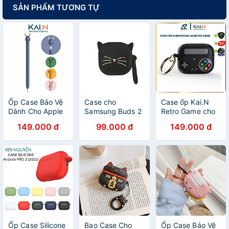
SẢN PHẨM TƯƠNG TỰ
Ốp Case Bảo Vệ
Case cho
Case ốp Kai.N
Dành Cho Apple
Samsung Buds 2
Retro Game cho
Pencil 1, Kai.N
Pro/ Buds 2/
Airpods Pro 2/
149.000 đ
99.000 đ
149.000 đ
PenAnimal -
Buds Live/ Buds
Airpods Pro/
Hàng Chính Hãng
Pro Hình Nhân
Airpods 3_ Hàng
Vật hoạt Hình Dễ
chính hãng
Thương - Hàng
Nhập Khẩu
Ốp Case Silicone
Bao Case Cho
Ốp Case Bảo Vệ