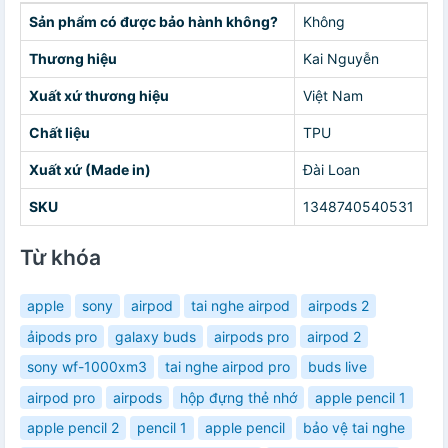
Sản phẩm có được bảo hành không?
Không
Thương hiệu
Kai Nguyễn
Xuất xứ thương hiệu
Việt Nam
Chất liệu
TPU
Xuất xứ (Made in)
Đài Loan
SKU
1348740540531
Từ khóa
apple
sony
airpod
tai nghe airpod
airpods 2
ảipods pro
galaxy buds
airpods pro
airpod 2
sony wf-1000xm3
tai nghe airpod pro
buds live
airpod pro
airpods
hộp đựng thẻ nhớ
apple pencil 1
apple pencil 2
pencil 1
apple pencil
bảo vệ tai nghe