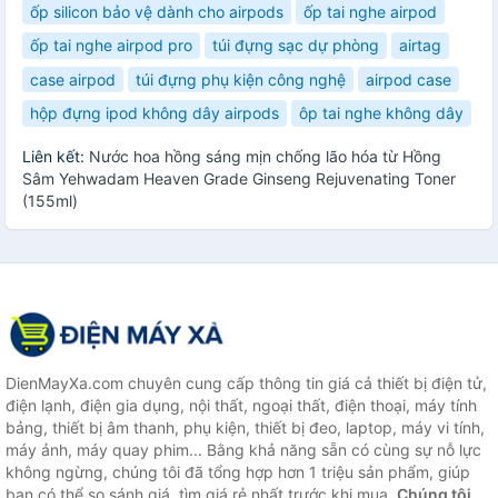
ốp silicon bảo vệ dành cho airpods
ốp tai nghe airpod
ốp tai nghe airpod pro
túi đựng sạc dự phòng
airtag
case airpod
túi đựng phụ kiện công nghệ
airpod case
hộp đựng ipod không dây airpods
ôp tai nghe không dây
Liên kết:
Nước hoa hồng sáng mịn chống lão hóa từ Hồng
Sâm Yehwadam Heaven Grade Ginseng Rejuvenating Toner
(155ml)
DienMayXa.com chuyên cung cấp thông tin giá cả thiết bị điện tử,
điện lạnh, điện gia dụng, nội thất, ngoại thất, điện thoại, máy tính
bảng, thiết bị âm thanh, phụ kiện, thiết bị đeo, laptop, máy vi tính,
máy ảnh, máy quay phim... Bằng khả năng sẵn có cùng sự nỗ lực
không ngừng, chúng tôi đã tổng hợp hơn 1 triệu sản phẩm, giúp
bạn có thể so sánh giá, tìm giá rẻ nhất trước khi mua.
Chúng tôi