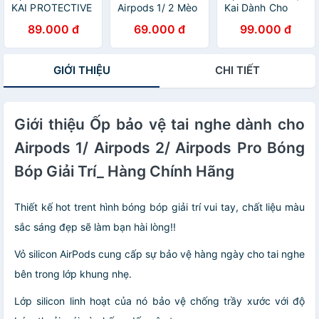
KAI PROTECTIVE
Airpods 1/ 2 Mèo
Kai Dành Cho
FULL COLOR
Lucky_ Hàng
Beat Studio
89.000 đ
69.000 đ
99.000 đ
Dành Cho
chính hãng
Buds/ Studio
AirPods PRO 2,
Buds + Hình
Kèm Móc Khóa -
Animal_ Hàng
GIỚI THIỆU
CHI TIẾT
Hàng Nhập Khẩu
Chính Hãng
Giới thiệu Ốp bảo vệ tai nghe dành cho
Airpods 1/ Airpods 2/ Airpods Pro Bóng
Bóp Giải Trí_ Hàng Chính Hãng
Thiết kế hot trent hình bóng bóp giải trí vui tay, chất liệu màu
sắc sáng đẹp sẽ làm bạn hài lòng!!
Vỏ silicon AirPods cung cấp sự bảo vệ hàng ngày cho tai nghe
bên trong lớp khung nhẹ.
Lớp silicon linh hoạt của nó bảo vệ chống trầy xước với độ