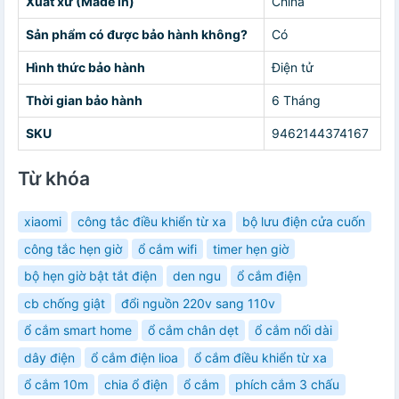
Xuất xứ (Made in)
China
Sản phẩm có được bảo hành không?
Có
Hình thức bảo hành
Điện tử
Thời gian bảo hành
6 Tháng
SKU
9462144374167
Từ khóa
xiaomi
công tắc điều khiển từ xa
bộ lưu điện cửa cuốn
công tắc hẹn giờ
ổ cắm wifi
timer hẹn giờ
bộ hẹn giờ bật tắt điện
den ngu
ổ cắm điện
cb chống giật
đổi nguồn 220v sang 110v
ổ cắm smart home
ổ cắm chân dẹt
ổ cắm nối dài
dây điện
ổ cắm điện lioa
ổ cắm điều khiển từ xa
ổ cắm 10m
chia ổ điện
ổ cắm
phích cắm 3 chấu