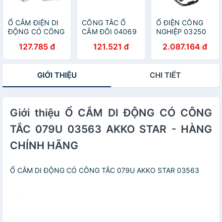
Ổ CẮM ĐIỆN DI
CÔNG TẮC Ổ
Ổ ĐIỆN CÔNG
ĐỘNG CÓ CÔNG
CẮM ĐÔI 04069
NGHIỆP 03250
TẮC 079S 03560
AKKO STAR -
AKKO STAR -
127.785 đ
121.521 đ
2.087.164 đ
AKKO STAR -
HÀNG CHÍNH
HÀNG CHÍNH
HÀNG CHÍNH
HÃNG
HÃNG
HÃNG
GIỚI THIỆU
CHI TIẾT
Giới thiệu Ổ CẮM DI ĐỘNG CÓ CÔNG
TẮC 079U 03563 AKKO STAR - HÀNG
CHÍNH HÃNG
Ổ CẮM DI ĐỘNG CÓ CÔNG TẮC 079U AKKO STAR 03563