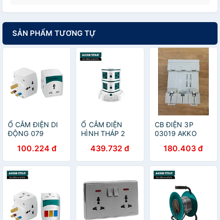
SẢN PHẨM TƯƠNG TỰ
Ổ CẮM ĐIỆN DI
Ổ CẮM ĐIỆN
CB ĐIỆN 3P
ĐỘNG 079
HÌNH THÁP 2
03019 AKKO
03561 AKKO
TẦNG 88549
STAR - HÀNG
100.224 đ
439.732 đ
180.403 đ
STAR - HÀNG
AKKO STAR -
CHÍNH HÃNG
CHÍNH HÃNG
HÀNG CHÍNH
HÃNG