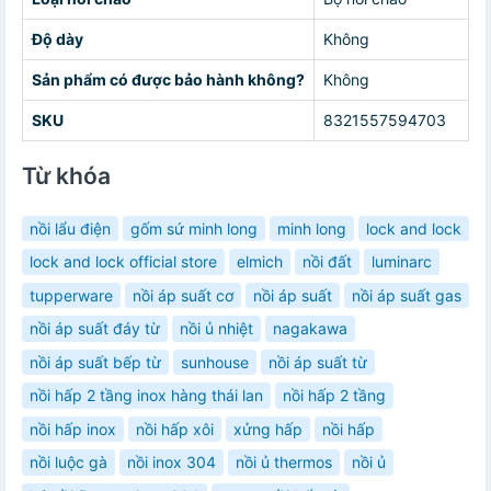
Độ dày
Không
Sản phẩm có được bảo hành không?
Không
SKU
8321557594703
Từ khóa
nồi lẩu điện
gốm sứ minh long
minh long
lock and lock
lock and lock official store
elmich
nồi đất
luminarc
tupperware
nồi áp suất cơ
nồi áp suất
nồi áp suất gas
nồi áp suất đáy từ
nồi ủ nhiệt
nagakawa
nồi áp suất bếp từ
sunhouse
nồi áp suất từ
nồi hấp 2 tầng inox hàng thái lan
nồi hấp 2 tầng
nồi hấp inox
nồi hấp xôi
xửng hấp
nồi hấp
nồi luộc gà
nồi inox 304
nồi ủ thermos
nồi ủ