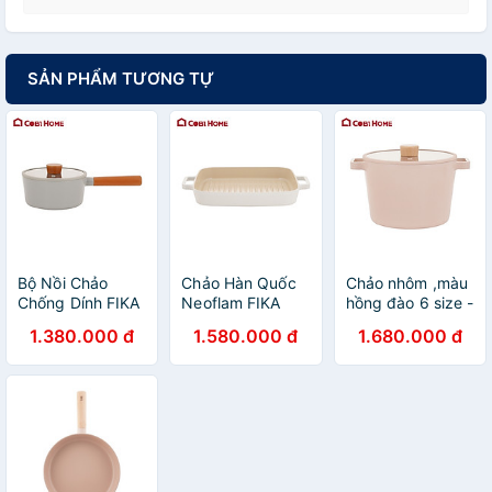
SẢN PHẨM TƯƠNG TỰ
Bộ Nồi Chảo
Chảo Hàn Quốc
Chảo nhôm ,màu
Chống Dính FIKA
Neoflam FIKA
hồng đào 6 size -
, Sản Phẩm Nhập
Reserve - Dùng
phân phối chính
1.380.000 đ
1.580.000 đ
1.680.000 đ
Khẩu Và Phân
được bếp từ -
hang cobi home
Phối Chính Hãng
Trắng
Cobi Home