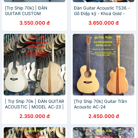
[Trợ Ship 70k] | ĐÀN
Đàn Guitar Acoustic TS36 -
GUITAR CUSTOM
Gỗ Điệp kỹ - Khoá Gold -
ACOUSTIC | MODEL TS-36 |
Guitar Trần nổi tiếng
3.550.000 đ
3.650.000 đ
HÃNG GUITAR TRẦN NỔI
TIẾNG
| Trợ Ship 70k | ĐÀN GUITAR
[Trợ Ship 70k] Guitar Trần
ACOUSTIC | MODEL AC-23 |
Acoustic AC-24
HÃNG GUITAR TRẦN NỔI
2.350.000 đ
2.450.000 đ
TIẾNG