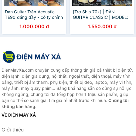
Đàn Guitar Trần Acoustic
[Trợ Ship 70k] | ĐÀN
TE90 dáng đầy - có ty chỉnh
GUITAR CLASSIC | MODEL:
cong cần
CHD-15 | HÃNG GUITAR
1.000.000 đ
1.550.000 đ
TRẦN NỔI TIẾNG
DienMayXa.com chuyên cung cấp thông tin giá cả thiết bị điện tử,
điện lạnh, điện gia dụng, nội thất, ngoại thất, điện thoại, máy tính
bảng, thiết bị âm thanh, phụ kiện, thiết bị đeo, laptop, máy vi tính,
máy ảnh, máy quay phim... Bằng khả năng sẵn có cùng sự nỗ lực
không ngừng, chúng tôi đã tổng hợp hơn 1 triệu sản phẩm, giúp
bạn có thể so sánh giá, tìm giá rẻ nhất trước khi mua.
Chúng tôi
không bán hàng.
VỀ ĐIỆN MÁY XẢ
Giới thiệu