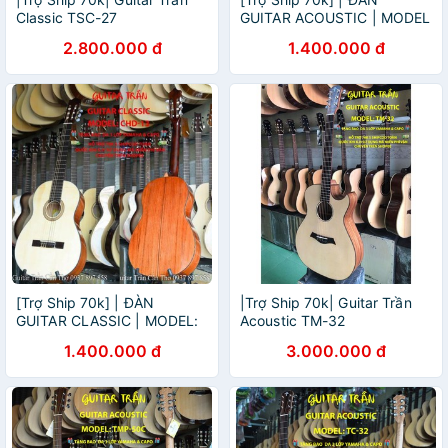
Classic TSC-27
GUITAR ACOUSTIC | MODEL
THD-13 | HÃNG GUITAR
2.800.000 đ
1.400.000 đ
TRẦN NỔI TIẾNG
[Trợ Ship 70k] | ĐÀN
|Trợ Ship 70k| Guitar Trần
GUITAR CLASSIC | MODEL:
Acoustic TM-32
CHD-13 | HÃNG GUITAR
1.400.000 đ
3.000.000 đ
TRẦN NỔI TIẾNG