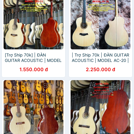
[Trợ Ship 70k] | ĐÀN
| Trợ Ship 70k | ĐÀN GUITAR
GUITAR ACOUSTIC | MODEL
ACOUSTIC | MODEL AC-20 |
THD-15 | HÃNG GUITAR
HÃNG GUITAR TRẦN NỔI
1.550.000 đ
2.250.000 đ
TRẦN NỔI TIẾNG
TIẾNG