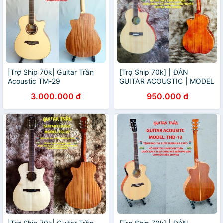
|Trợ Ship 70k| Guitar Trần
[Trợ Ship 70k] | ĐÀN
Acoustic TM-29
GUITAR ACOUSTIC | MODEL
ET-90 | HÃNG GUITAR TRẦN
3.000.000 đ
950.000 đ
NỔI TIẾNG
|Trợ Ship 70k| Guitar Trần
[Trợ Ship 70k] | ĐÀN