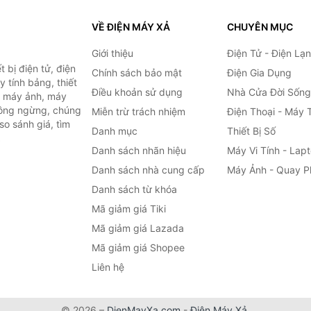
VỀ ĐIỆN MÁY XẢ
CHUYÊN MỤC
Giới thiệu
Điện Tử - Điện Lạ
 bị điện tử, điện
Chính sách bảo mật
Điện Gia Dụng
y tính bảng, thiết
Điều khoản sử dụng
Nhà Cửa Đời Sống
h, máy ảnh, máy
hông ngừng, chúng
Miễn trừ trách nhiệm
Điện Thoại - Máy 
so sánh giá, tìm
Danh mục
Thiết Bị Số
.
Danh sách nhãn hiệu
Máy Vi Tính - Lap
Danh sách nhà cung cấp
Máy Ảnh - Quay P
Danh sách từ khóa
Mã giảm giá Tiki
Mã giảm giá Lazada
Mã giảm giá Shopee
Liên hệ
© 2026 –
DienMayXa.com
-
Điện Máy Xả
.