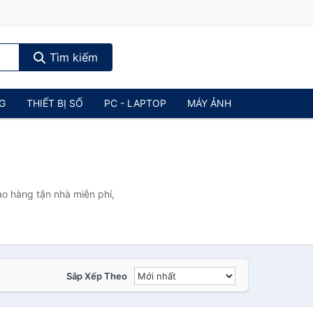
Tìm kiếm
NG
THIẾT BỊ SỐ
PC - LAPTOP
MÁY ẢNH
ao hàng tận nhà miễn phí,
Sắp Xếp Theo