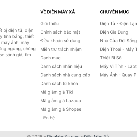
VỀ ĐIỆN MÁY XẢ
CHUYÊN MỤC
Giới thiệu
Điện Tử - Điện Lạ
 bị điện tử, điện
Chính sách bảo mật
Điện Gia Dụng
y tính bảng, thiết
Điều khoản sử dụng
Nhà Cửa Đời Sống
h, máy ảnh, máy
hông ngừng, chúng
Miễn trừ trách nhiệm
Điện Thoại - Máy 
so sánh giá, tìm
Danh mục
Thiết Bị Số
.
Danh sách nhãn hiệu
Máy Vi Tính - Lap
Danh sách nhà cung cấp
Máy Ảnh - Quay P
Danh sách từ khóa
Mã giảm giá Tiki
Mã giảm giá Lazada
Mã giảm giá Shopee
Liên hệ
© 2026 –
DienMayXa.com
-
Điện Máy Xả
.