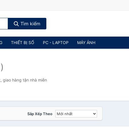
Tìm kiếm
NG
THIẾT BỊ SỐ
PC - LAPTOP
MÁY ẢNH
)
, giao hàng tận nhà miễn
Sắp Xếp Theo