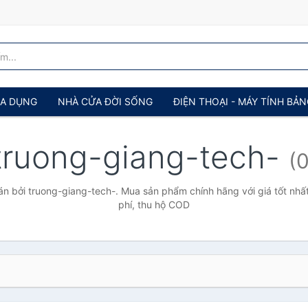
IA DỤNG
NHÀ CỬA ĐỜI SỐNG
ĐIỆN THOẠI - MÁY TÍNH BẢ
truong-giang-tech-
(0
n bởi truong-giang-tech-. Mua sản phẩm chính hãng với giá tốt nhất
phí, thu hộ COD