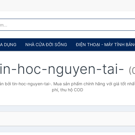
IA DỤNG
NHÀ CỬA ĐỜI SỐNG
ĐIỆN THOẠI - MÁY TÍNH BẢ
tin-hoc-nguyen-tai-
(
 bởi tin-hoc-nguyen-tai-. Mua sản phẩm chính hãng với giá tốt nhấ
phí, thu hộ COD