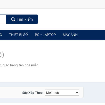
Tìm kiếm
NG
THIẾT BỊ SỐ
PC - LAPTOP
MÁY ẢNH
0)
t, giao hàng tận nhà miễn
Sắp Xếp Theo