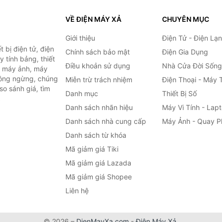
VỀ ĐIỆN MÁY XẢ
CHUYÊN MỤC
Giới thiệu
Điện Tử - Điện Lạ
 bị điện tử, điện
Chính sách bảo mật
Điện Gia Dụng
y tính bảng, thiết
Điều khoản sử dụng
Nhà Cửa Đời Sống
h, máy ảnh, máy
hông ngừng, chúng
Miễn trừ trách nhiệm
Điện Thoại - Máy 
so sánh giá, tìm
Danh mục
Thiết Bị Số
.
Danh sách nhãn hiệu
Máy Vi Tính - Lap
Danh sách nhà cung cấp
Máy Ảnh - Quay P
Danh sách từ khóa
Mã giảm giá Tiki
Mã giảm giá Lazada
Mã giảm giá Shopee
Liên hệ
© 2026 –
DienMayXa.com
-
Điện Máy Xả
.