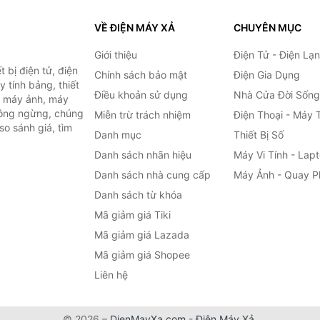
VỀ ĐIỆN MÁY XẢ
CHUYÊN MỤC
Giới thiệu
Điện Tử - Điện Lạ
 bị điện tử, điện
Chính sách bảo mật
Điện Gia Dụng
y tính bảng, thiết
Điều khoản sử dụng
Nhà Cửa Đời Sống
h, máy ảnh, máy
hông ngừng, chúng
Miễn trừ trách nhiệm
Điện Thoại - Máy 
so sánh giá, tìm
Danh mục
Thiết Bị Số
.
Danh sách nhãn hiệu
Máy Vi Tính - Lap
Danh sách nhà cung cấp
Máy Ảnh - Quay P
Danh sách từ khóa
Mã giảm giá Tiki
Mã giảm giá Lazada
Mã giảm giá Shopee
Liên hệ
© 2026 –
DienMayXa.com
-
Điện Máy Xả
.