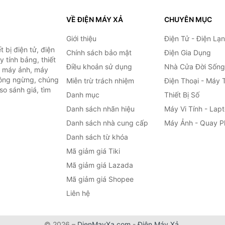
VỀ ĐIỆN MÁY XẢ
CHUYÊN MỤC
Giới thiệu
Điện Tử - Điện Lạ
 bị điện tử, điện
Chính sách bảo mật
Điện Gia Dụng
y tính bảng, thiết
Điều khoản sử dụng
Nhà Cửa Đời Sống
h, máy ảnh, máy
hông ngừng, chúng
Miễn trừ trách nhiệm
Điện Thoại - Máy 
so sánh giá, tìm
Danh mục
Thiết Bị Số
.
Danh sách nhãn hiệu
Máy Vi Tính - Lap
Danh sách nhà cung cấp
Máy Ảnh - Quay P
Danh sách từ khóa
Mã giảm giá Tiki
Mã giảm giá Lazada
Mã giảm giá Shopee
Liên hệ
© 2026 –
DienMayXa.com
-
Điện Máy Xả
.