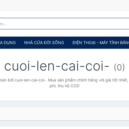
IA DỤNG
NHÀ CỬA ĐỜI SỐNG
ĐIỆN THOẠI - MÁY TÍNH BẢ
cuoi-len-cai-coi-
(0)
án bởi cuoi-len-cai-coi-. Mua sản phẩm chính hãng với giá tốt nhất,
phí, thu hộ COD