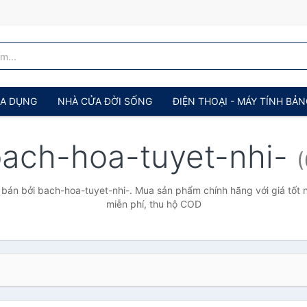
IA DỤNG
NHÀ CỬA ĐỜI SỐNG
ĐIỆN THOẠI - MÁY TÍNH BẢ
ach-hoa-tuyet-nhi-
(
bán bởi bach-hoa-tuyet-nhi-. Mua sản phẩm chính hãng với giá tốt n
miễn phí, thu hộ COD