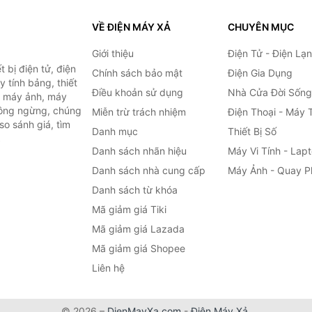
VỀ ĐIỆN MÁY XẢ
CHUYÊN MỤC
Giới thiệu
Điện Tử - Điện Lạ
 bị điện tử, điện
Chính sách bảo mật
Điện Gia Dụng
y tính bảng, thiết
Điều khoản sử dụng
Nhà Cửa Đời Sống
h, máy ảnh, máy
hông ngừng, chúng
Miễn trừ trách nhiệm
Điện Thoại - Máy 
so sánh giá, tìm
Danh mục
Thiết Bị Số
.
Danh sách nhãn hiệu
Máy Vi Tính - Lap
Danh sách nhà cung cấp
Máy Ảnh - Quay P
Danh sách từ khóa
Mã giảm giá Tiki
Mã giảm giá Lazada
Mã giảm giá Shopee
Liên hệ
© 2026 –
DienMayXa.com
-
Điện Máy Xả
.