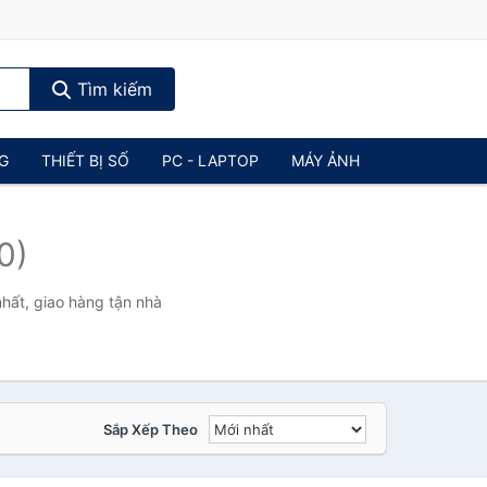
Tìm kiếm
NG
THIẾT BỊ SỐ
PC - LAPTOP
MÁY ẢNH
0)
hất, giao hàng tận nhà
Sắp Xếp Theo