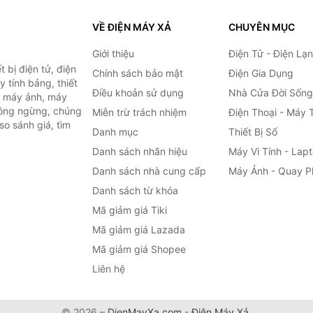
VỀ ĐIỆN MÁY XẢ
CHUYÊN MỤC
Giới thiệu
Điện Tử - Điện Lạ
 bị điện tử, điện
Chính sách bảo mật
Điện Gia Dụng
y tính bảng, thiết
Điều khoản sử dụng
Nhà Cửa Đời Sống
h, máy ảnh, máy
hông ngừng, chúng
Miễn trừ trách nhiệm
Điện Thoại - Máy 
so sánh giá, tìm
Danh mục
Thiết Bị Số
.
Danh sách nhãn hiệu
Máy Vi Tính - Lap
Danh sách nhà cung cấp
Máy Ảnh - Quay P
Danh sách từ khóa
Mã giảm giá Tiki
Mã giảm giá Lazada
Mã giảm giá Shopee
Liên hệ
© 2026 –
DienMayXa.com
-
Điện Máy Xả
.