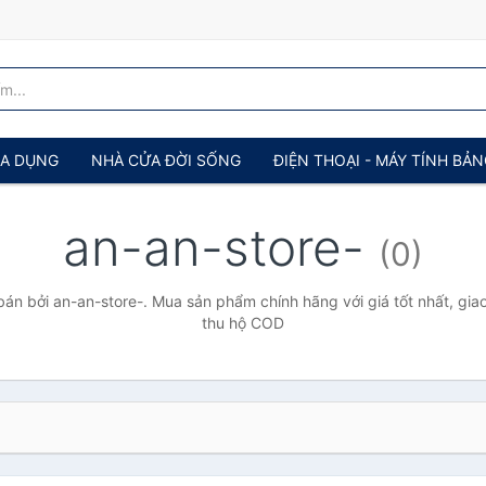
IA DỤNG
NHÀ CỬA ĐỜI SỐNG
ĐIỆN THOẠI - MÁY TÍNH BẢ
an-an-store-
(0)
án bởi an-an-store-. Mua sản phẩm chính hãng với giá tốt nhất, giao
thu hộ COD