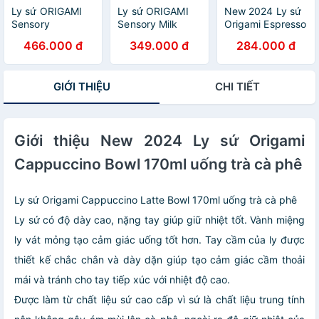
Ly sứ ORIGAMI
Ly sứ ORIGAMI
New 2024 Ly sứ
Sensory
Sensory Milk
Origami Espresso
Asymmetry Cup
Beverage Cup
Bowl 90ml uống
466.000 đ
349.000 đ
284.000 đ
220ml
140ml không
trà cà phê
quai
GIỚI THIỆU
CHI TIẾT
Giới thiệu New 2024 Ly sứ Origami
Cappuccino Bowl 170ml uống trà cà phê
Ly sứ Origami Cappuccino Latte Bowl 170ml uống trà cà phê
Ly sứ có độ dày cao, nặng tay giúp giữ nhiệt tốt. Vành miệng
ly vát mỏng tạo cảm giác uống tốt hơn. Tay cầm của ly được
thiết kế chắc chắn và dày dặn giúp tạo cảm giác cầm thoải
mái và tránh cho tay tiếp xúc với nhiệt độ cao.
Được làm từ chất liệu sứ cao cấp vì sứ là chất liệu trung tính