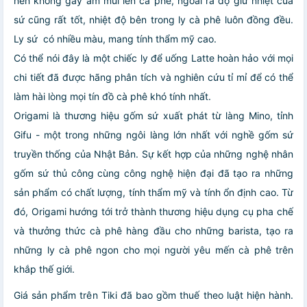
nên không gây ám mùi lên cà phê, ngoài ra độ giữ nhiệt của
sứ cũng rất tốt, nhiệt độ bên trong ly cà phê luôn đồng đều.
Ly sứ có nhiều màu, mang tính thẩm mỹ cao.
Có thể nói đây là một chiếc ly để uống Latte hoàn hảo với mọi
chi tiết đã được hãng phân tích và nghiên cứu tỉ mỉ để có thể
làm hài lòng mọi tín đồ cà phê khó tính nhất.
Origami là thương hiệu gốm sứ xuất phát từ làng Mino, tỉnh
Gifu - một trong những ngôi làng lớn nhất với nghề gốm sứ
truyền thống của Nhật Bản. Sự kết hợp của những nghệ nhân
gốm sứ thủ công cùng công nghệ hiện đại đã tạo ra những
sản phẩm có chất lượng, tính thẩm mỹ và tính ổn định cao. Từ
đó, Origami hướng tới trở thành thương hiệu dụng cụ pha chế
và thưởng thức cà phê hàng đầu cho những barista, tạo ra
những ly cà phê ngon cho mọi người yêu mến cà phê trên
khắp thế giới.
Giá sản phẩm trên Tiki đã bao gồm thuế theo luật hiện hành.