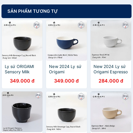
SẢN PHẨM TƯƠNG TỰ
Ly sứ ORIGAMI
New 2024 Ly sứ
New 2024 Ly sứ
Sensory Milk
Origami
Origami Espresso
Beverage Cup
Cappuccino Bowl
Bowl 90ml uống
349.000 đ
349.000 đ
284.000 đ
140ml không
170ml uống trà
trà cà phê
quai
cà phê