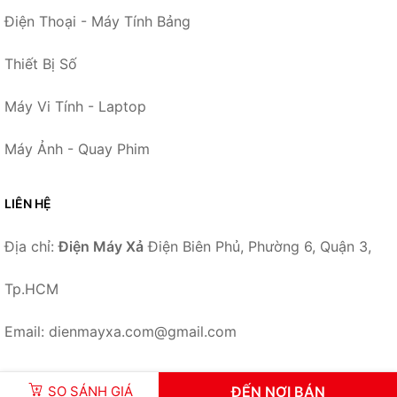
Điện Thoại - Máy Tính Bảng
Thiết Bị Số
Máy Vi Tính - Laptop
Máy Ảnh - Quay Phim
LIÊN HỆ
Địa chỉ:
Điện Máy Xả
Điện Biên Phủ, Phường 6, Quận 3,
Tp.HCM
Email: dienmayxa.com@gmail.com
SO SÁNH GIÁ
ĐẾN NƠI BÁN
© 2026 –
DienMayXa.com
-
Điện Máy Xả
.