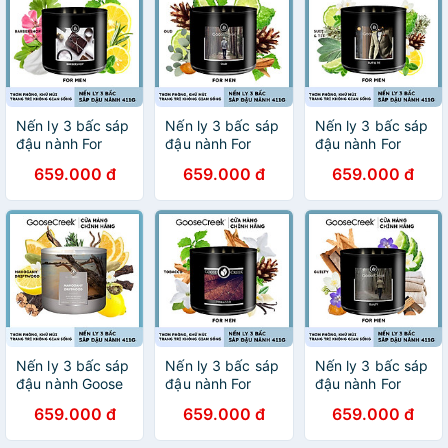
Nến ly 3 bấc sáp
Nến ly 3 bấc sáp
Nến ly 3 bấc sáp
đậu nành For
đậu nành For
đậu nành For
Men Goose
Men Goose
Men Goose
659.000 đ
659.000 đ
659.000 đ
Creek (411g) -
Creek (411g) -
Creek (411g) -
Barbershop
Oud
Suit & Tie
Nến ly 3 bấc sáp
Nến ly 3 bấc sáp
Nến ly 3 bấc sáp
đậu nành Goose
đậu nành For
đậu nành For
Creek (411g) -
Men Goose
Men Goose
659.000 đ
659.000 đ
659.000 đ
Mahogany
Creek (411g) -
Creek (411g) -
Driftwood
Tobacco
Guilty