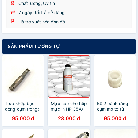
Chất lượng, Uy tín
7 ngày đổi trả dễ dàng
Hỗ trợ xuất hóa đơn đỏ
SẢN PHẨM TƯƠNG TỰ
Trục khớp bạc
Mực nạp cho hộp
Bộ 2 bánh răng
đồng cụm trống:
mực in HP 35A/
cụm mô tơ từ
Dùng cho máy
36A/ 78A/ 83A/
Toshiba E 656:
95.000 đ
28.000 đ
95.000 đ
photocopy Ricoh
85A/ Canon 312/
Dùng cho máy
1060/ 1075/
313/ 325/ 326/
photocopy
2060/ 2075/
328/ 337
Toshiba E 550/
6500/ 7500/
Thương hiệu HA,
650/ 600/ 720/