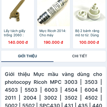
8000/ 6001/
Cho bản in đẹp,
723/ 850/ 853/
8001/9001/
kinh tế tiết kiệm
555/ 655/ 556/
6002/
656/ 756/ 856/
6502/9002/
657/ 857 ( HA -
6503/7503 ( HA
Hàng nhập khẩu
- Hàng nhập
)
khẩu )
Lấy tách giấy
Mực Ricoh 2014:
Bộ 2 bánh răng
trống 2060 :
Cho máy
mô tơ từ: Dùng
Dùng cho máy
photocopy Ricoh
cho máy
140.000 đ
190.000 đ
100.000 đ
photocopy Ricoh
MP 2014/ 2014
photocopy Ricoh
1060/ 1075/
AD/ MP2700/
1060/ 1075/
2060/ 2075/
MP2701/ IM2702
2060/ 2075/
GIỚI THIỆU
CHI TIẾT
6500/ 7500/
( Hàng nhập
6500/ 7500/
8000/ 6001/
khẩu )
8000/ 6001/
8001/9001/
8001/9001/
6002/
6002/
Giới thiệu Mực mầu vàng dùng cho
6502/9002/
6502/9002/
6503/7503 ( HA
6503/7503 ( HA
photocopy Ricoh MPC 3003 | 3503 |
- Hàng nhập
- Hàng nhập
khẩu )
khẩu )
4503 | 5503 | 6003 | 4504 | 6004 |
2011 | 2004 | 3002 | 3502 | 4502 |
5002 | 5502 | SPC430 | 431 | 435 | 440