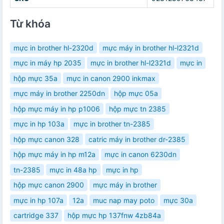
Từ khóa
mực in brother hl-2320d
mực máy in brother hl-l2321d
mực in máy hp 2035
mực in brother hl-l2321d
mực in
hộp mực 35a
mực in canon 2900 inkmax
mực máy in brother 2250dn
hộp mực 05a
hộp mực máy in hp p1006
hộp mực tn 2385
mực in hp 103a
mực in brother tn-2385
hộp mực canon 328
catric máy in brother dr-2385
hộp mực máy in hp m12a
mực in canon 6230dn
tn-2385
mực in 48a hp
mực in hp
hộp mực canon 2900
mực máy in brother
mực in hp 107a
12a
muc nap may poto
mực 30a
cartridge 337
hộp mực hp 137fnw 4zb84a