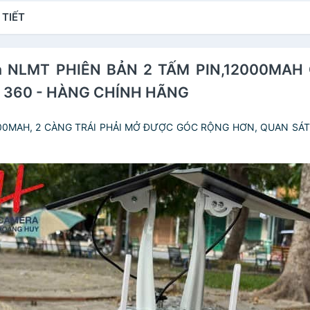
Nét
 TIẾT
era NLMT PHIÊN BẢN 2 TẤM PIN,12000MA
Y 360 - HÀNG CHÍNH HÃNG
2000MAH, 2 CÀNG TRÁI PHẢI MỞ ĐƯỢC GÓC RỘNG HƠN, QUAN SÁ