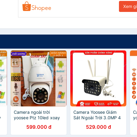
Xem g
Camera ngoài trời
Camera Yoosee Giám
C
y
yoosee Ptz 10led xoay
Sát Ngoài Trời 3.0MP 4
y
ại
360, đàm thoại 2 chiều,
Râu Full HD,10 Led, 10
q
599.000 đ
529.000 đ
chịu nắng mưa, có màu
Hồng Ngoại,Đàm Thoại
c
ban đêm
2 Chiều Hình Ảnh Sắc
c