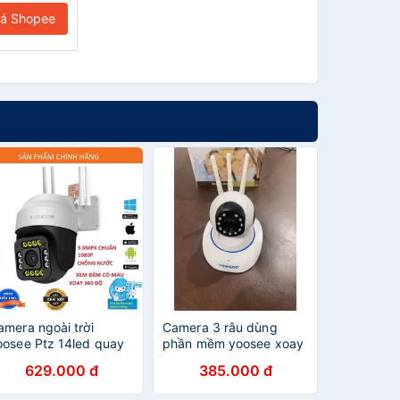
iá Shopee
amera ngoài trời
Camera 3 râu dùng
oosee Ptz 14led quay
phần mềm yoosee xoay
uét 360 đàm thoại 2
360 độ bắt wifi cực
629.000 đ
385.000 đ
hiều, chịu nắng mưa,
khỏe
ó màu ban đêm