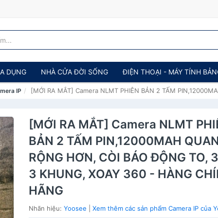
IA DỤNG
NHÀ CỬA ĐỜI SỐNG
ĐIỆN THOẠI - MÁY TÍNH BẢ
[MỚI RA MẮT] Camera NLMT PHIÊN BẢN 2 TẤM PIN,12000
mera IP
[MỚI RA MẮT] Camera NLMT PH
BẢN 2 TẤM PIN,12000MAH QUAN
RỘNG HƠN, CÒI BÁO ĐỘNG TO, 
3 KHUNG, XOAY 360 - HÀNG CH
HÃNG
Nhãn hiệu:
Yoosee
|
Xem thêm các sản phẩm Camera IP của 