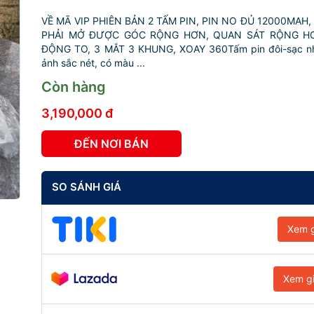
VỀ MÃ VIP PHIÊN BẢN 2 TẤM PIN, PIN NO ĐỦ 12000MAH,
PHẢI MỞ ĐƯỢC GÓC RỘNG HƠN, QUAN SÁT RỘNG HƠ
ĐỘNG TO, 3 MẮT 3 KHUNG, XOAY 360Tấm pin đôi-sạc n
ảnh sắc nét, có màu ...
Còn hàng
3,190,000 đ
ĐẾN NƠI BÁN
SO SÁNH GIÁ
Xem g
Xem g