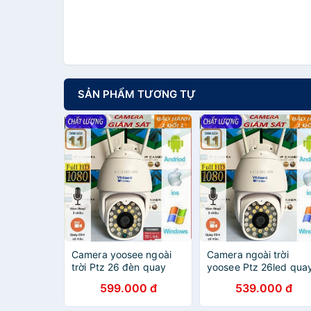
SẢN PHẨM TƯƠNG TỰ
Camera yoosee ngoài
Camera ngoài trời
trời Ptz 26 đèn quay
yoosee Ptz 26led qua
quét 360 độ, đàm thoại
quét 360 độ, đàm tho
599.000 đ
539.000 đ
2 chiều, có màu ban
2 chiều, có màu ban
đêm
đêm