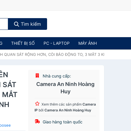
Tìm kiếm
NG
THIẾT BỊ SỐ
PC - LAPTOP
MÁY ẢNH
MAH QUAN SÁT RỘNG HƠN, CÒI BÁO ĐỘNG TO, 3 MẮT 3 KHUNG, XOAY 
IÊN
Nhà cung cấp:
 SÁT
Camera An Ninh Hoàng
Huy
3 MẮT
ÍNH
Xem thêm các sản phẩm
Camera
IP
bởi
Camera An Ninh Hoàng Huy
Giao hàng toàn quốc
Yoosee