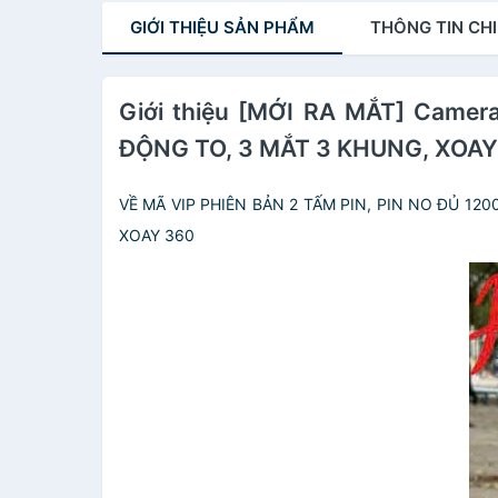
GIỚI THIỆU
SẢN PHẨM
THÔNG TIN
CHI
Giới thiệu [MỚI RA MẮT] Cam
ĐỘNG TO, 3 MẮT 3 KHUNG, XOA
VỀ MÃ VIP PHIÊN BẢN 2 TẤM PIN, PIN NO ĐỦ 1
XOAY 360