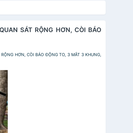
H QUAN SÁT RỘNG HƠN, CÒI BÁO
T RỘNG HƠN, CÒI BÁO ĐỘNG TO, 3 MẮT 3 KHUNG,