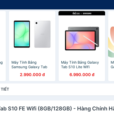
ng
Máy Tính Bảng
Máy Tính Bảng Galaxy
M
Samsung Galaxy Tab
Tab S10 Lite Wifi
G
A11 WiFi (4GB/64GB) -
(6GB/128GB) - Hàng
(
2.990.000 đ
6.990.000 đ
Hàng chính hãng
Chính Hãng
c
 TIẾT
 Tab S10 FE Wifi (8GB/128GB) - Hàng Chính 