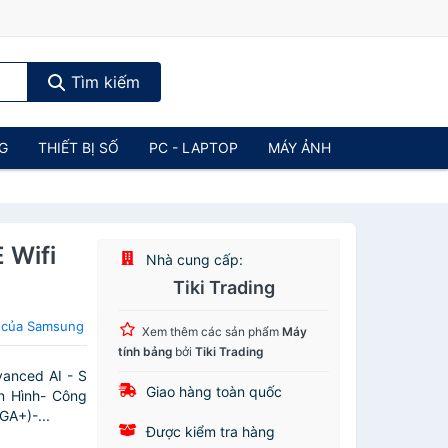
Tìm kiếm
NG
THIẾT BỊ SỐ
PC - LAPTOP
MÁY ẢNH
 Wifi
Nhà cung cấp:
Tiki Trading
 của Samsung
Xem thêm các sản phẩm
Máy
tính bảng
bởi
Tiki Trading
anced AI - S
Giao hàng toàn quốc
n Hình- Công
GA+)-...
Được kiểm tra hàng