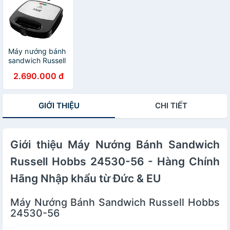
Đức & EU
Máy nướng bánh
sandwich Russell
Hobbs 24540-56
2.690.000 đ
3in1 Hàng chính
hãng
GIỚI THIỆU
CHI TIẾT
Giới thiệu Máy Nướng Bánh Sandwich
Russell Hobbs 24530-56 - Hàng Chính
Hãng Nhập khẩu từ Đức & EU
Máy Nướng Bánh Sandwich Russell Hobbs
24530-56