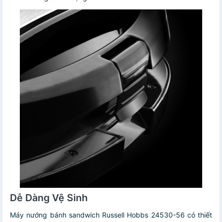
Dễ Dàng Vệ Sinh
Máy nướng bánh sandwich Russell Hobbs 24530-56 có thiết