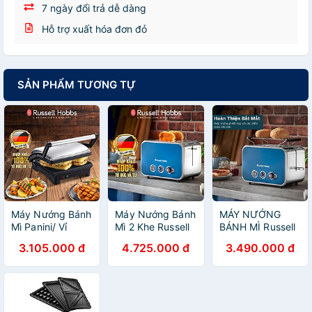
7 ngày đổi trả dễ dàng
Hỗ trợ xuất hóa đơn đỏ
SẢN PHẨM TƯƠNG TỰ
Máy Nướng Bánh
Máy Nướng Bánh
MÁY NƯỚNG
Mì Panini/ Vỉ
Mì 2 Khe Russell
BÁNH MÌ Russell
nướng 3in1
Hobbs
Hobbs 26431-56
3.105.000 đ
4.725.000 đ
3.490.000 đ
Russell Hobbs
Distinctions
NHập Đức Hàng
Cook@Home
1600W - Hàng
Chính hãng
17888-56 - Hàng
Chính Hãng
Chính Hãng
Nhập Khẩu Đức
Nhập Khẩu Từ
và EU