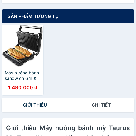
SẢN PHẨM TƯƠNG TỰ
Máy nướng bánh
sandwich Grill &
Toast Taurus
1.490.000 đ
968424 Hàng
chính hãng
GIỚI THIỆU
CHI TIẾT
Giới thiệu Máy nướng bánh mỳ Taurus