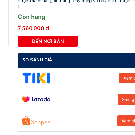
được khách hàng tin dùng. Dây đồng và dây nhôm được cá
l...
Còn hàng
7,560,000 đ
ĐẾN NƠI BÁN
SO SÁNH GIÁ
Xem g
Xem g
Xem g