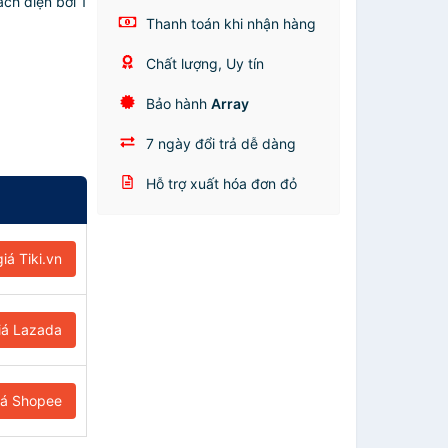
ch điện bởi 1
Thanh toán khi nhận hàng
Chất lượng, Uy tín
Bảo hành
Array
7 ngày đổi trả dễ dàng
Hỗ trợ xuất hóa đơn đỏ
iá Tiki.vn
iá Lazada
iá Shopee