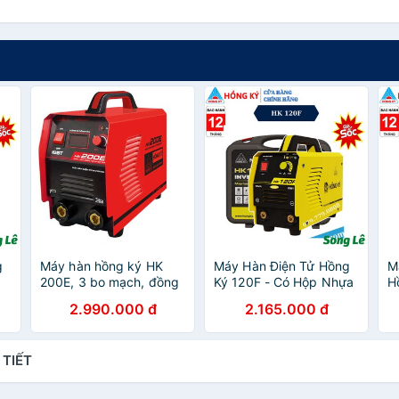
g
Máy hàn hồng ký HK
Máy Hàn Điện Tử Hồng
M
200E, 3 bo mạch, đồng
Ký 120F - Có Hộp Nhựa
H
hồ hiển thị dòng hàn -
- Chính hãng - Gia Đình
p
2.990.000 đ
2.165.000 đ
Bảo hành chính hãng 12
và Thợ
tháng [toàn quốc]
 TIẾT