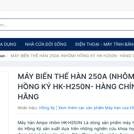
IA DỤNG
NHÀ CỬA ĐỜI SỐNG
ĐIỆN THOẠI - MÁY TÍNH BẢ
MÁY BIẾN THẾ HÀN 250A (NHÔM) HỒNG KÝ HK-H250N- HÀNG
hàn
MÁY BIẾN THẾ HÀN 250A (NHÔM
HỒNG KÝ HK-H250N- HÀNG CHÍ
HÃNG
Nhãn hiệu:
Hồng Ký
|
Xem thêm các sản phẩm Máy hàn của H
Máy hàn Ampe nhôm HK-H250N Là dòng sản phẩm máy h
do Hồng Ký sản xuất dựa trên những nghiên cứu khoa học