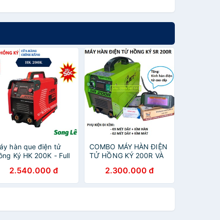
áy hàn que điện tử
COMBO MÁY HÀN ĐIỆN
ồng Ký HK 200K - Full
TỬ HỒNG KÝ 200R VÀ
hụ kiện Chính Hãng
01 KÍNH HÀN ĐIỆN TỬ
2.540.000 đ
2.300.000 đ