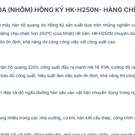
 250A (NHÔM) HỒNG KÝ HK-H250N- HÀNG C
y hàn hồ quang do Hồng Ký sản xuất dựa trên những nghiên cứu 
iăng chịu nhiệt hơn 250ºC (của Nhật) rất bền. HK-H250N chuyên d
uôn ổn định, khả năng thi công công việc với công suất cao.
n hồ quang 220V, công suất đầu ra mạnh mẽ 18 KVA, cường độ ra
bảo đủ công suất, hiệu suất làm việc luôn ổn định, khả năng thi côn
n đẹp và độ ngấu đường hàn sâu vào vật hàn chuyên dùng trong ngà
g nhiều trong các nhà xưởng, cơ khí, hàn kết cấu thép, công trìn
hiết kế với kiểu dáng hiện đại, nhỏ gọn và chắc chắn, giúp người 