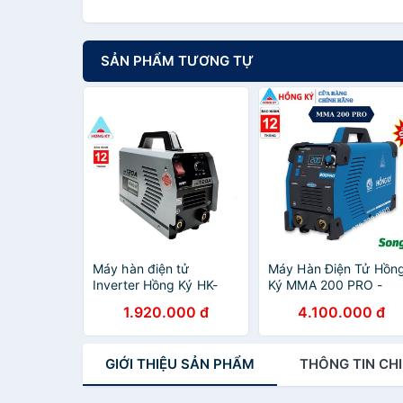
SẢN PHẨM TƯƠNG TỰ
Máy hàn điện tử
Máy Hàn Điện Tử Hồn
Inverter Hồng Ký HK-
Ký MMA 200 PRO -
120A - Máy hàn mini,
Chống Giật
1.920.000 đ
4.100.000 đ
bảo hành 12 tháng
GIỚI THIỆU
SẢN PHẨM
THÔNG TIN
CHI