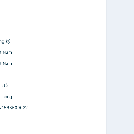
ng Ký
ệt Nam
ệt Nam
ện tử
 Tháng
71563509022