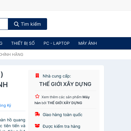
Tìm kiếm
NG
THIẾT BỊ SỐ
PC - LAPTOP
MÁY ẢNH
 CHÍNH HÃNG
)
Nhà cung cấp:
NH
THẾ GIỚI XÂY DỰNG
Xem thêm các sản phẩm
Máy
hàn
bởi
THẾ GIỚI XÂY DỰNG
ồng Ký
Giao hàng toàn quốc
àn hồ quang
 tiên tiến và
Được kiểm tra hàng